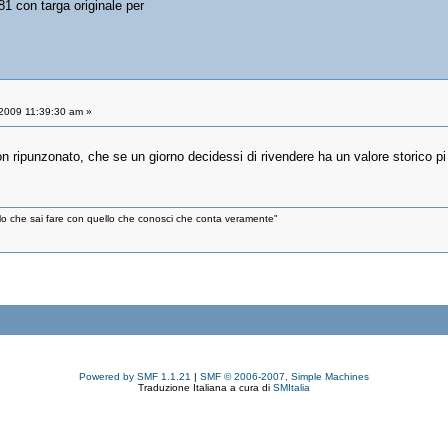
1 con targa originale per
/2009 11:39:30 am »
non ripunzonato, che se un giorno decidessi di rivendere ha un valore storico pi
ello che sai fare con quello che conosci che conta veramente"
Powered by SMF 1.1.21
|
SMF © 2006-2007, Simple Machines
Traduzione Italiana a cura di
SMItalia