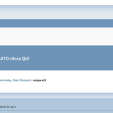
GATO clicca
QUI
uesrumba
,
2fast 2furious
) >
vespa et3
08:44:31 am »