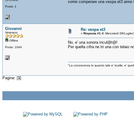
vorrei comperare una vespa et3 anno 8
Posts: 1
Giovanni
Re: vespa et3
Veterano
«
Risposta #1 il:
Mercoledì 08/Luglio
Offline
No, e' una sonora incul@t@!
Per quella cifra ne tri una con telaio 
Posts: 1044
"La conoscenza in quanto tale e' inutile, e' qu
Pagine: [
1
]