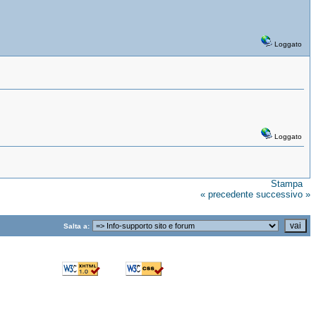
Loggato
Loggato
Stampa
« precedente
successivo »
Salta a: