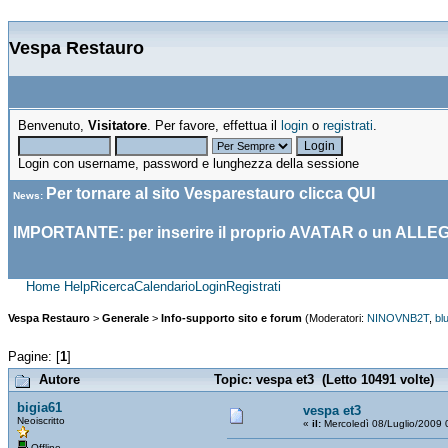
Vespa Restauro
Benvenuto,
Visitatore
. Per favore, effettua il
login
o
registrati
.
Login con username, password e lunghezza della sessione
Per tornare al sito Vesparestauro clicca
QUI
News
:
IMPORTANTE: per inserire il proprio AVATAR o un ALLE
Home
Help
Ricerca
Calendario
Login
Registrati
Vespa Restauro
>
Generale
>
Info-supporto sito e forum
(Moderatori:
NINOVNB2T
,
bl
Pagine: [
1
]
Autore
Topic: vespa et3 (Letto 10491 volte)
bigia61
vespa et3
Neoiscritto
«
il:
Mercoledì 08/Luglio/2009 
Offline