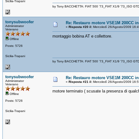
Sicilia-Trapani
by Tony BACCHETTA: FIAT 500 '73_FIAT X1/9 '73_ISO GT
tonysubwoofer
Re: Restauro motore VSE1M 200CC in 
Administrator
«
Risposta #20 il:
Mercoledì 26/Agosto/2009 16:4
Veterano
montaggio bobina AT e collettore.
Offline
Posts: 5726
Sicilia-Trapani
by Tony BACCHETTA: FIAT 500 '73_FIAT X1/9 '73_ISO GT
tonysubwoofer
Re: Restauro motore VSE1M 200CC in 
Administrator
«
Risposta #21 il:
Mercoledì 26/Agosto/2009 16:5
Veterano
motore terminato ( scusate la presenza di qualch
Offline
Posts: 5726
Sicilia-Trapani