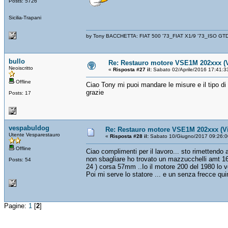
Posts: 5726
Sicilia-Trapani
by Tony BACCHETTA: FIAT 500 '73_FIAT X1/9 '73_ISO GT
bullo
Re: Restauro motore VSE1M 202xxx (V
Neoiscritto
«
Risposta #27 il:
Sabato 02/Aprile/2016 17:41:3
Offline
Ciao Tony mi puoi mandare le misure e il tipo di 
grazie
Posts: 17
vespabuldog
Re: Restauro motore VSE1M 202xxx (Vi
Utente Vesparestauro
«
Risposta #28 il:
Sabato 10/Giugno/2017 09:26:0
Offline
Ciao complimenti per il lavoro... sto rimettendo
non sbagliare ho trovato un mazzucchelli amt 16
Posts: 54
24 ) corsa 57mm ..Io il motore 200 del 1980 lo v
Poi mi serve lo statore ... e un senza frecce quindi
Pagine:
1
[
2
]