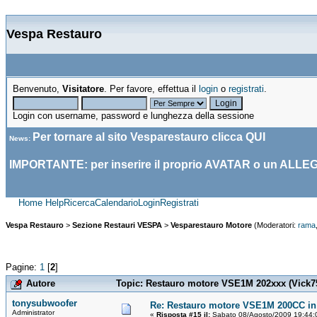
Vespa Restauro
Benvenuto,
Visitatore
. Per favore, effettua il
login
o
registrati
.
Login con username, password e lunghezza della sessione
Per tornare al sito Vesparestauro clicca
QUI
News
:
IMPORTANTE: per inserire il proprio AVATAR o un ALLE
Home
Help
Ricerca
Calendario
Login
Registrati
Vespa Restauro
>
Sezione Restauri VESPA
>
Vesparestauro Motore
(Moderatori:
rama
Pagine:
1
[
2
]
Autore
Topic: Restauro motore VSE1M 202xxx (Vick75)
tonysubwoofer
Re: Restauro motore VSE1M 200CC in 
Administrator
«
Risposta #15 il:
Sabato 08/Agosto/2009 19:44: