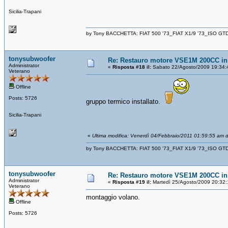
Sicilia-Trapani
by Tony BACCHETTA: FIAT 500 '73_FIAT X1/9 '73_ISO GT
tonysubwoofer
Re: Restauro motore VSE1M 200CC in 
Administrator
«
Risposta #18 il:
Sabato 22/Agosto/2009 19:34:
Veterano
Offline
Posts: 5726
gruppo termico installato.
Sicilia-Trapani
«
Ultima modifica: Venerdì 04/Febbraio/2011 01:59:55 am 
by Tony BACCHETTA: FIAT 500 '73_FIAT X1/9 '73_ISO GT
tonysubwoofer
Re: Restauro motore VSE1M 200CC in 
Administrator
«
Risposta #19 il:
Martedì 25/Agosto/2009 20:32:
Veterano
montaggio volano.
Offline
Posts: 5726