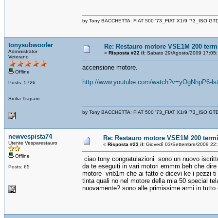
by Tony BACCHETTA: FIAT 500 '73_FIAT X1/9 '73_ISO GT
tonysubwoofer
Re: Restauro motore VSE1M 200 term
Administrator
«
Risposta #22 il:
Sabato 29/Agosto/2009 17:05:
Veterano
accensione motore.
Offline
http://www.youtube.com/watch?v=yOgNhpP6-ls
Posts: 5726
Sicilia-Trapani
by Tony BACCHETTA: FIAT 500 '73_FIAT X1/9 '73_ISO GT
newvespista74
Re: Restauro motore VSE1M 200 term
Utente Vesparestauro
«
Risposta #23 il:
Giovedì 03/Settembre/2009 22:
Offline
ciao tony congratulazioni sono un nuovo iscritto
da te eseguiti in vari motori emmm beh che dire 
Posts: 65
motore vnb1m che ai fatto e dicevi ke i pezzi ti 
tinta quali no nel motore della mia 50 special te
nuovamente? sono alle primissime armi in tutto c