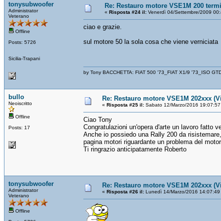
tonysubwoofer
Re: Restauro motore VSE1M 200 term
Administrator
«
Risposta #24 il:
Venerdì 04/Settembre/2009 00:
Veterano
ciao e grazie.
Offline
sul motore 50 la sola cosa che viene verniciata
Posts: 5726
Sicilia-Trapani
by Tony BACCHETTA: FIAT 500 '73_FIAT X1/9 '73_ISO GT
bullo
Re: Restauro motore VSE1M 202xxx (Vi
Neoiscritto
«
Risposta #25 il:
Sabato 12/Marzo/2016 19:07:57
Offline
Ciao Tony
Congratulazioni un'opera d'arte un lavoro fatto v
Posts: 17
Anche io possiedo una Rally 200 da risistemar
pagina motori riguardante un problema del motore
Ti ringrazio anticipatamente Roberto
tonysubwoofer
Re: Restauro motore VSE1M 202xxx (Vi
Administrator
«
Risposta #26 il:
Lunedì 14/Marzo/2016 14:07:49
Veterano
Offline