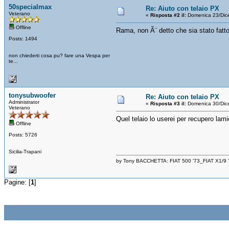
50specialmax
Re: Aiuto con telaio PX
Veterano
«
Risposta #2 il:
Domenica 23/Dic
Offline
Rama, non Ã¨ detto che sia stato fatto
Posts: 1494
non chiederti cosa pu? fare una Vespa per
te...
tonysubwoofer
Re: Aiuto con telaio PX
Administrator
«
Risposta #3 il:
Domenica 30/Dic
Veterano
Quel telaio lo userei per recupero lamie
Offline
Posts: 5726
Sicilia-Trapani
by Tony BACCHETTA: FIAT 500 '73_FIAT X1/9
Pagine: [
1
]