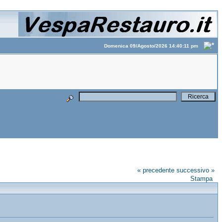
Domenica 09/Agosto/2026 14:40:11 pm
« precedente
successivo »
Stampa