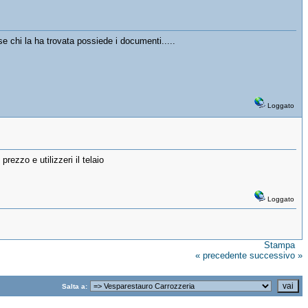
e chi la ha trovata possiede i documenti.....
Loggato
rezzo e utilizzeri il telaio
Loggato
Stampa
« precedente
successivo »
Salta a: