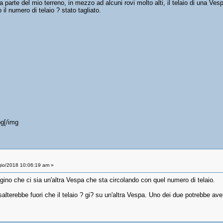
 parte del mio terreno, in mezzo ad alcuni rovi molto alti, il telaio di una Ve
il numero di telaio ? stato tagliato.
pg[/img
io/2018 10:06:19 am »
agino che ci sia un'altra Vespa che sta circolando con quel numero di telaio.
lterebbe fuori che il telaio ? gi? su un'altra Vespa. Uno dei due potrebbe aver