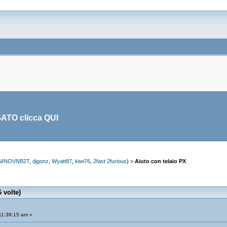
GATO clicca
QUI
NINOVNB2T
,
djgonz
,
Wyatt87
,
kiwi76
,
2fast 2furious
) >
Aiuto con telaio PX
 volte)
11:39:15 am »