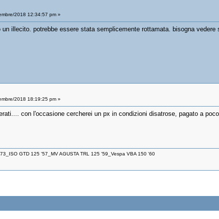
embre/2018 12:34:57 pm »
 un illecito. potrebbe essere stata semplicemente rottamata. bisogna vedere s
embre/2018 18:19:25 pm »
rati.... con l'occasione cercherei un px in condizioni disatrose, pagato a poco p
 '73_ISO GTD 125 '57_MV AGUSTA TRL 125 '59_Vespa VBA 150 '60