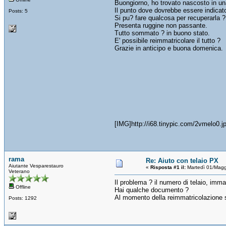
Buongiorno, ho trovato nascosto in una
Il punto dove dovrebbe essere indicato 
Posts: 5
Si pu? fare qualcosa per recuperarla ?
Presenta ruggine non passante.
Tutto sommato ? in buono stato.
E' possibile reimmatricolare il tutto ?
Grazie in anticipo e buona domenica.
[IMG]http://i68.tinypic.com/2vmelo0.j
rama
Re: Aiuto con telaio PX
Aiutante Vesparestauro
«
Risposta #1 il:
Martedì 01/Magg
Veterano
Il problema ? il numero di telaio, imm
Offline
Hai qualche documento ?
Al momento della reimmatricolazione sa
Posts: 1292