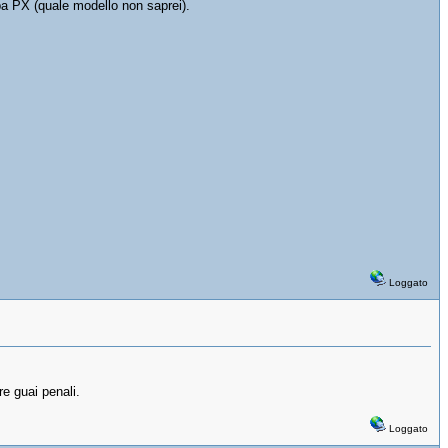
spa PX (quale modello non saprei).
Loggato
e guai penali.
Loggato