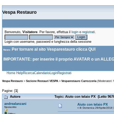
Vespa Restauro
Benvenuto,
Visitatore
. Per favore, effettua il
login
o
registrati
.
Login con username, password e lunghezza della sessione
Per tornare al sito Vesparestauro clicca
QUI
News
:
IMPORTANTE: per inserire il proprio AVATAR o un ALLE
Home
Help
Ricerca
Calendario
Login
Registrati
Vespa Restauro
>
Sezione Restauri VESPA
>
Vesparestauro Carrozzeria
(Moderatori:
Pagine: [
1
]
Autore
Topic: Aiuto con telaio PX (Letto 9676
andrealanzani
Aiuto con telaio PX
Neoiscritto
«
il:
Domenica 29/Aprile/2018 
Offline