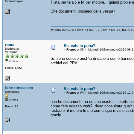
Sicilia-Trapani
T sta per telaio e M per motore... quindi proble
Che documenti possiedi della vespa?
by Tony BACCHETTA: FIAT 500 '73_FIAT X1/9 '73_ISO GT
rama
Re: vale la pena?
Moderator
«
Risposta #3 il:
Martedì 10/Novembre/2015 08:1
Veterano
Si, sono curioso anch'io di sapere come hai ris
Offline
archivi del PRA.
Posts: 1292
fabrizioscascia
Re: vale la pena?
Neoiscritto
«
Risposta #4 il:
Martedì 10/Novembre/2015 12:5
Offline
non ho documenti ma so che esiste il libretto ori
come fare adesso vedr?, devo consultare qualcuno 
Posts: 13
restauro, il motore lo sto comunque revisionand
grazie