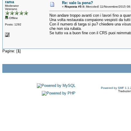
rama
Re: vale la pena?
Moderator
«
Risposta #5 il:
Mercoledì 11/Novembre/2015 08
Veterano
Non andare troppo avanti con i lavori fino a qua
Offline
Una volta restaurata compaiono vespisti da tutti 
Con il numero di targa si pu? chiedere una visura
Posts: 1292
che non sia rubata.
Se tutto va a buon fine con il CRS puoi reimmatr
Pagine: [
1
]
Powered by SMF 1.1.
Traduzion