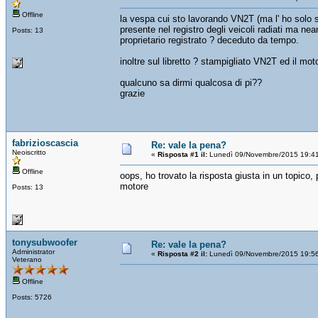
Offline
la vespa cui sto lavorando VN2T (ma l' ho solo 
presente nel registro degli veicoli radiati ma nean
Posts: 13
proprietario registrato ? deceduto da tempo.
inoltre sul libretto ? stampigliato VN2T ed il mo
qualcuno sa dirmi qualcosa di pi??
grazie
fabrizioscascia
Re: vale la pena?
Neoiscritto
«
Risposta #1 il:
Lunedì 09/Novembre/2015 19:41
Offline
oops, ho trovato la risposta giusta in un topico, p
motore
Posts: 13
tonysubwoofer
Re: vale la pena?
Administrator
«
Risposta #2 il:
Lunedì 09/Novembre/2015 19:56
Veterano
Offline
Posts: 5726