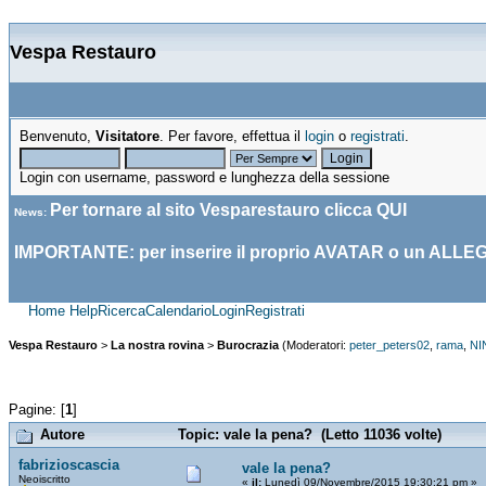
Vespa Restauro
Benvenuto,
Visitatore
. Per favore, effettua il
login
o
registrati
.
Login con username, password e lunghezza della sessione
Per tornare al sito Vesparestauro clicca
QUI
News
:
IMPORTANTE: per inserire il proprio AVATAR o un ALLE
Home
Help
Ricerca
Calendario
Login
Registrati
Vespa Restauro
>
La nostra rovina
>
Burocrazia
(Moderatori:
peter_peters02
,
rama
,
NI
Pagine: [
1
]
Autore
Topic: vale la pena? (Letto 11036 volte)
fabrizioscascia
vale la pena?
Neoiscritto
«
il:
Lunedì 09/Novembre/2015 19:30:21 pm »