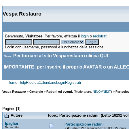
Vespa Restauro
Benvenuto,
Visitatore
. Per favore, effettua il
login
o
registrati
.
Login con username, password e lunghezza della sessione
Per tornare al sito Vesparestauro clicca
QUI
News
:
IMPORTANTE: per inserire il proprio AVATAR o un ALLE
Home
Help
Ricerca
Calendario
Login
Registrati
Vespa Restauro
>
Generale
>
Raduni ed eventi.
(Moderatore:
NINOVNB2T
) >
Partecip
Pagine: [
1
]
Autore
Topic: Partecipazione raduni (Letto 18292 vol
fpagliar
Partecipazione raduni
Neoiscritto
«
il:
Sabato 28/Dicembre/2013 20:12:22 pm »