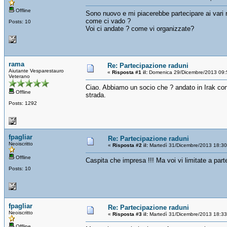
Offline
Sono nuovo e mi piacerebbe partecipare ai vari r
come ci vado ?
Posts: 10
Voi ci andate ? come vi organizzate?
rama
Re: Partecipazione raduni
Aiutante Vesparestauro
«
Risposta #1 il:
Domenica 29/Dicembre/2013 09:
Veterano
Ciao. Abbiamo un socio che ? andato in Irak con
Offline
strada.
Posts: 1292
fpagliar
Re: Partecipazione raduni
Neoiscritto
«
Risposta #2 il:
Martedì 31/Dicembre/2013 18:30
Offline
Caspita che impresa !!! Ma voi vi limitate a parte
Posts: 10
fpagliar
Re: Partecipazione raduni
Neoiscritto
«
Risposta #3 il:
Martedì 31/Dicembre/2013 18:33
Offline