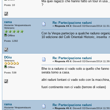
Ma quei ragazzi che hanno fatto un tour in usa ,
?
Posts: 10
rama
Re: Partecipazione raduni
Aiutante Vesparestauro
«
Risposta #4 il:
Giovedì 02/Gennaio/2014 11:31
Veterano
Con la Vespa partecipo a qualche raduno organizz
Offline
10 edizione del Colli Orientali Historic, inserita
Posts: 1292
DGiu
Re: Partecipazione raduni
Veterano
«
Risposta #5 il:
Giovedì 02/Gennaio/2014 11:39
Offline
Bhe io a raduno ci vado solo a quello che fanno
serata torno a casa.
Posts: 538
altri raduni lontani ci vado solo con la macchina,
fuori continente non ci vado (terrore di volare)
rama
Re: Partecipazione raduni
Aiutante Vesparestauro
«
Risposta #6 il:
Giovedì 02/Gennaio/2014 11:50