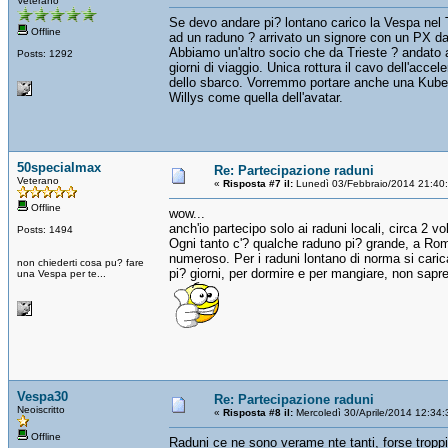
Veterano
Se devo andare pi? lontano carico la Vespa nel T
Offline
ad un raduno ? arrivato un signore con un PX da 
Abbiamo un'altro socio che da Trieste ? andato
Posts: 1292
giorni di viaggio. Unica rottura il cavo dell'ac
dello sbarco. Vorremmo portare anche una Kubel
Willys come quella dell'avatar.
50specialmax
Re: Partecipazione raduni
Veterano
«
Risposta #7 il:
Lunedì 03/Febbraio/2014 21:40
Offline
wow...
anch'io partecipo solo ai raduni locali, circa 2 vol
Posts: 1494
Ogni tanto c'? qualche raduno pi? grande, a Rom
numeroso. Per i raduni lontano di norma si cari
non chiederti cosa pu? fare
pi? giorni, per dormire e per mangiare, non sapr
una Vespa per te...
Vespa30
Re: Partecipazione raduni
Neoiscritto
«
Risposta #8 il:
Mercoledì 30/Aprile/2014 12:34:
Offline
Raduni ce ne sono verame nte tanti, forse troppi