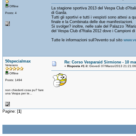
Offline
La stagione sportiva 2013 del Vespa Club d?Itali
di Garda.
Posts: 4
Tutti gli sportivi e tutti i vespisti sono atte
finale e la Combinata delle due manifestazioni.
Si svolger? inoltre, nelle sale del Palazzo ?Mari
del Vespa Club d?Italia 2012 dove i Campioni di tu
Tutte le informazioni sull?evento sul sito
www.ve
50specialmax
Re: Corso Vesparaid Sirmione - 10 ma
Veterano
«
Risposta #1 il:
Giovedì 07/Marzo/2013 21:21:06
Offline
Posts: 1494
non chiederti cosa pu? fare
una Vespa per te...
Pagine: [
1
]