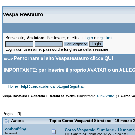
Vespa Restauro
Benvenuto,
Visitatore
. Per favore, effettua il
login
o
registrati
.
Login con username, password e lunghezza della sessione
Per tornare al sito Vesparestauro clicca
QUI
News
:
IMPORTANTE: per inserire il proprio AVATAR o un ALLE
Home
Help
Ricerca
Calendario
Login
Registrati
Vespa Restauro
>
Generale
>
Raduni ed eventi.
(Moderatore:
NINOVNB2T
) >
Corso Ve
Pagine: [
1
]
Autore
Topic: Corso Vesparaid Sirmione - 10 marzo 2
ombra89ny
Corso Vesparaid Sirmione - 10 marzo
Neoiscritto
«
il:
Sabato 23/Febbraio/2013 22:27:24 pm »