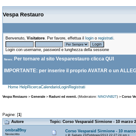
Vespa Restauro
Benvenuto,
Visitatore
. Per favore, effettua il
login
o
registrati
.
Login con username, password e lunghezza della sessione
Per tornare al sito Vesparestauro clicca
QUI
News
:
IMPORTANTE: per inserire il proprio AVATAR o un ALLE
Home
Help
Ricerca
Calendario
Login
Registrati
Vespa Restauro
>
Generale
>
Raduni ed eventi.
(Moderatore:
NINOVNB2T
) >
Corso Ve
Pagine: [
1
]
Autore
Topic: Corso Vesparaid Sirmione - 10 marzo 2
ombra89ny
Corso Vesparaid Sirmione - 10 marzo
Neoiscritto
«
il:
Sabato 23/Febbraio/2013 22:27:24 pm »