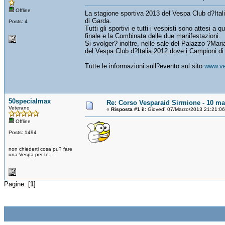
Offline
La stagione sportiva 2013 del Vespa Club d?Itali
di Garda.
Posts: 4
Tutti gli sportivi e tutti i vespisti sono atte
finale e la Combinata delle due manifestazioni.
Si svolger? inoltre, nelle sale del Palazzo ?Mari
del Vespa Club d?Italia 2012 dove i Campioni di tu
Tutte le informazioni sull?evento sul sito
www.ve
50specialmax
Re: Corso Vesparaid Sirmione - 10 ma
Veterano
«
Risposta #1 il:
Giovedì 07/Marzo/2013 21:21:06
Offline
Posts: 1494
non chiederti cosa pu? fare
una Vespa per te...
Pagine: [
1
]