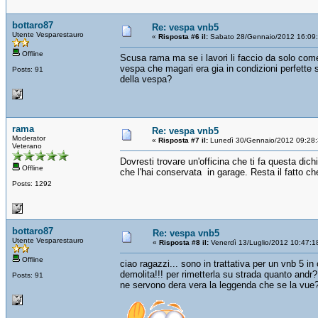
bottaro87
Re: vespa vnb5
Utente Vesparestauro
«
Risposta #6 il:
Sabato 28/Gennaio/2012 16:09
Offline
Scusa rama ma se i lavori li faccio da solo com
vespa che magari era gia in condizioni perfette 
Posts: 91
della vespa?
rama
Re: vespa vnb5
Moderator
«
Risposta #7 il:
Lunedì 30/Gennaio/2012 09:28:
Veterano
Dovresti trovare un'officina che ti fa questa dichi
Offline
che l'hai conservata in garage. Resta il fatto c
Posts: 1292
bottaro87
Re: vespa vnb5
Utente Vesparestauro
«
Risposta #8 il:
Venerdì 13/Luglio/2012 10:47:1
Offline
ciao ragazzi... sono in trattativa per un vnb 5 i
demolita!!! per rimetterla su strada quanto andr?
Posts: 91
ne servono dera vera la leggenda che se la vue?