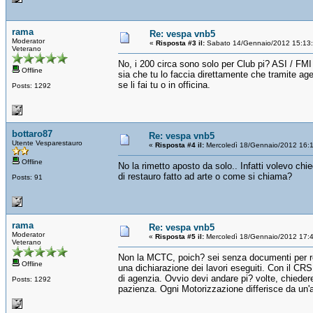
rama
Re: vespa vnb5
Moderator
«
Risposta #3 il:
Sabato 14/Gennaio/2012 15:13
Veterano
No, i 200 circa sono solo per Club pi? ASI / FMI
Offline
sia che tu lo faccia direttamente che tramite agen
se li fai tu o in officina.
Posts: 1292
bottaro87
Re: vespa vnb5
Utente Vesparestauro
«
Risposta #4 il:
Mercoledì 18/Gennaio/2012 16:
Offline
No la rimetto aposto da solo.. Infatti volevo ch
di restauro fatto ad arte o come si chiama?
Posts: 91
rama
Re: vespa vnb5
Moderator
«
Risposta #5 il:
Mercoledì 18/Gennaio/2012 17:
Veterano
Non la MCTC, poich? sei senza documenti per reim
Offline
una dichiarazione dei lavori eseguiti. Con il CRS
di agenzia. Ovvio devi andare pi? volte, chiede
Posts: 1292
pazienza. Ogni Motorizzazione differisce da un'a