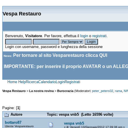
Vespa Restauro
Benvenuto,
Visitatore
. Per favore, effettua il
login
o
registrati
.
Login con username, password e lunghezza della sessione
Per tornare al sito Vesparestauro clicca
QUI
News
:
IMPORTANTE: per inserire il proprio AVATAR o un ALLE
Home
Help
Ricerca
Calendario
Login
Registrati
Vespa Restauro
>
La nostra rovina
>
Burocrazia
(Moderatori:
peter_peters02
,
rama
,
NI
Pagine: [
1
]
Autore
Topic: vespa vnb5 (Letto 16596 volte)
bottaro87
vespa vnb5
Utente Vesparestauro
«
il:
Venerdì 13/Gennaio/2012 17:39:36 pm »