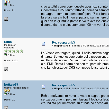
Offline
ciao a tutti! vorrei porvi questo quesito.. su int
il contakm) a 350 euro trattabili! come vi semb
Posts: 91
ne targa... come mi comporto? perch? per fare la 
fare la visura (i bolli non si pagano sul numero 
guai con la giustizia (tante le volte avesse qu
distante da me e sinceramente 400 km vorrei evi
rama
Re: vespa vnb5
Moderator
«
Risposta #1 il:
Sabato 14/Gennaio/2012 10:13
Veterano
La Vespa era targata, quindi il bollo andava pag
Offline
di targa. Se vuoi essere certo della provenienza l
risultano denuncie. Per reimmatricolarla poi non 
Posts: 1292
o al FMI. Resta il fatto che non mi pare sia propr
che la richiesta del CRS comprese le iscrizioni a
bottaro87
Re: vespa vnb5
Utente Vesparestauro
«
Risposta #2 il:
Sabato 14/Gennaio/2012 10:38
Offline
Beh effettivamente rama la vado a pagare parec
senza documenti pero mi rilascia il foglio di l
Posts: 91
era radiata per rimetterla su strada ho speso 400 