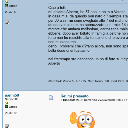
Offline
Ciao a tutti.
mi chiamo Alberto, ho 37 anni e abito a Varese..
Posts: 6
in casa mia, da quando son nato c'? sempre sta
per 30 anni, mi sono svegliato alle 7 del mattin
stesso vespino mi ha scorrazzato per i miei 14 a
motore che andava malissimo, carrozzeria maland
ebbene, dopo aver lottato in famiglia perche non
tutto non ho resistito alla tentazione di provare 
non muoiono mai....
certo i problemi che c'?rano allora, non sono spa
bella dose di entusiasmo.
nel frattempo sto caricando un po di foto su tinip
Alberto
Albe1974: Vespa 50 R 1975, Moto Morini 350 Sport 1979
nanni58
Re: mi presento
Neoiscritto
«
Risposta #1 il:
Domenica 27/Novembre/2011 16:
Offline
Posts: 35