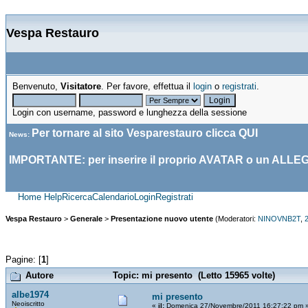
Vespa Restauro
Benvenuto,
Visitatore
. Per favore, effettua il
login
o
registrati
.
Login con username, password e lunghezza della sessione
Per tornare al sito Vesparestauro clicca
QUI
News
:
IMPORTANTE: per inserire il proprio AVATAR o un ALLE
Home
Help
Ricerca
Calendario
Login
Registrati
Vespa Restauro
>
Generale
>
Presentazione nuovo utente
(Moderatori:
NINOVNB2T
,
2
Pagine: [
1
]
Autore
Topic: mi presento (Letto 15965 volte)
albe1974
mi presento
Neoiscritto
«
il:
Domenica 27/Novembre/2011 16:27:22 pm 