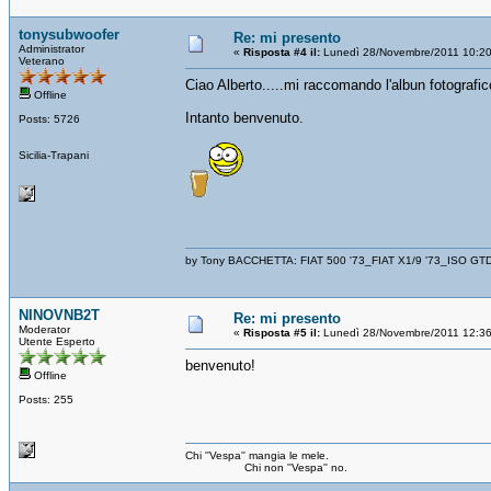
tonysubwoofer
Re: mi presento
Administrator
«
Risposta #4 il:
Lunedì 28/Novembre/2011 10:20
Veterano
Ciao Alberto.....mi raccomando l'albun fotografico
Offline
Intanto benvenuto.
Posts: 5726
Sicilia-Trapani
by Tony BACCHETTA: FIAT 500 '73_FIAT X1/9 '73_ISO GT
NINOVNB2T
Re: mi presento
Moderator
«
Risposta #5 il:
Lunedì 28/Novembre/2011 12:36
Utente Esperto
benvenuto!
Offline
Posts: 255
Chi ''Vespa'' mangia le mele.
Chi non ''Vespa'' no.