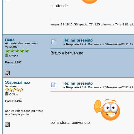
si attende
vespe .98 1946 .50 special 77 .125 primavera 74 et3 82. pk
rama
Re: mi presento
Aiutante Vesparestauro
«
Risposta #2 il:
Domenica 27/Novembre/2011 17:
Veterano
Bravo e benvenuto
Offline
Posts: 1292
50specialmax
Re: mi presento
Veterano
«
Risposta #3 il:
Domenica 27/Novembre/2011 21:
Offline
Posts: 1494
non chiederti cosa pu? fare
una Vespa per te...
bella storia, benvenuto