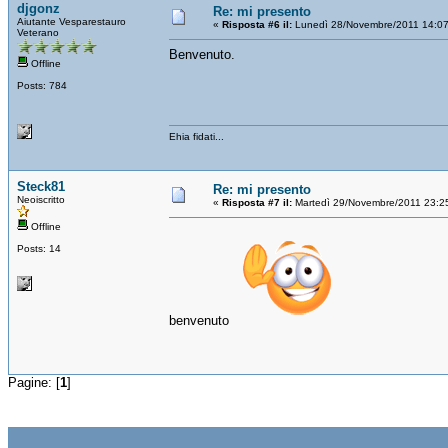
djgonz
Re: mi presento
Aiutante Vesparestauro
«
Risposta #6 il:
Lunedì 28/Novembre/2011 14:07
Veterano
Benvenuto.
Offline
Posts: 784
Ehia fidati...
Steck81
Re: mi presento
Neoiscritto
«
Risposta #7 il:
Martedì 29/Novembre/2011 23:2
Offline
Posts: 14
benvenuto
Pagine: [
1
]