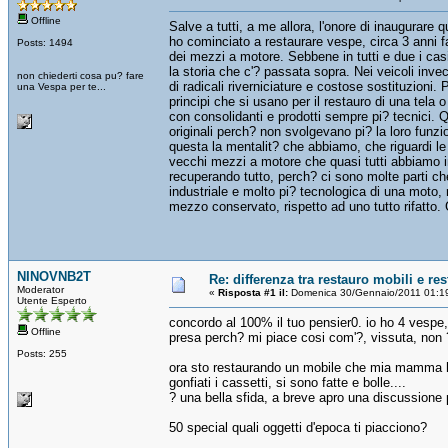
Offline
Salve a tutti, a me allora, l'onore di inaugurar
ho cominciato a restaurare vespe, circa 3 anni fa
Posts: 1494
dei mezzi a motore. Sebbene in tutti e due i casi
la storia che c'? passata sopra. Nei veicoli inv
non chiederti cosa pu? fare
di radicali riverniciature e costose sostituzioni. 
una Vespa per te...
principi che si usano per il restauro di una tela 
con consolidanti e prodotti sempre pi? tecnici. Q
originali perch? non svolgevano pi? la loro funzion
questa la mentalit? che abbiamo, che riguardi le
vecchi mezzi a motore che quasi tutti abbiamo i
recuperando tutto, perch? ci sono molte parti ch
industriale e molto pi? tecnologica di una moto
mezzo conservato, rispetto ad uno tutto rifatto. 
NINOVNB2T
Re: differenza tra restauro mobili e re
Moderator
«
Risposta #1 il:
Domenica 30/Gennaio/2011 01:1
Utente Esperto
concordo al 100% il tuo pensier0. io ho 4 vespe,
Offline
presa perch? mi piace cosi com'?, vissuta, non ?
Posts: 255
ora sto restaurando un mobile che mia mamma ha 
gonfiati i cassetti, si sono fatte e bolle....
? una bella sfida, a breve apro una discussione p
50 special quali oggetti d'epoca ti piacciono?