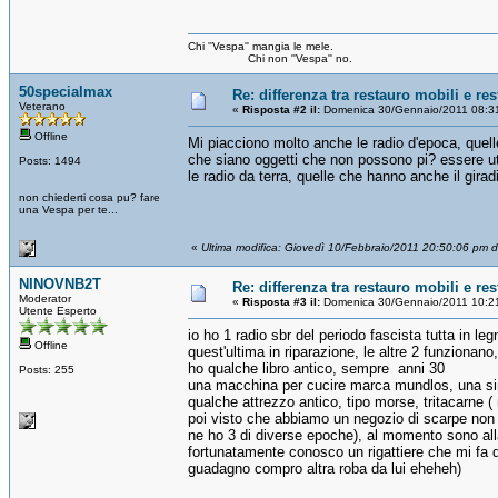
Chi ''Vespa'' mangia le mele.
Chi non ''Vespa'' no.
50specialmax
Re: differenza tra restauro mobili e re
Veterano
«
Risposta #2 il:
Domenica 30/Gennaio/2011 08:3
Offline
Mi piacciono molto anche le radio d'epoca, quell
che siano oggetti che non possono pi? essere uti
Posts: 1494
le radio da terra, quelle che hanno anche il gir
non chiederti cosa pu? fare
una Vespa per te...
«
Ultima modifica: Giovedì 10/Febbraio/2011 20:50:06 pm 
NINOVNB2T
Re: differenza tra restauro mobili e re
Moderator
«
Risposta #3 il:
Domenica 30/Gennaio/2011 10:2
Utente Esperto
io ho 1 radio sbr del periodo fascista tutta in le
Offline
quest'ultima in riparazione, le altre 2 funzionan
ho qualche libro antico, sempre anni 30
Posts: 255
una macchina per cucire marca mundlos, una si
qualche attrezzo antico, tipo morse, tritacarne 
poi visto che abbiamo un negozio di scarpe non po
ne ho 3 di diverse epoche), al momento sono alla 
fortunatamente conosco un rigattiere che mi fa de
guadagno compro altra roba da lui eheheh)