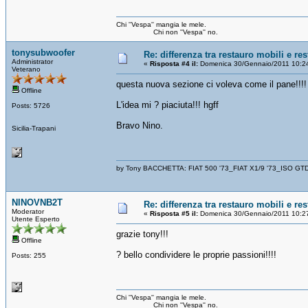
Chi ''Vespa'' mangia le mele.
Chi non ''Vespa'' no.
tonysubwoofer
Re: differenza tra restauro mobili e re
Administrator
«
Risposta #4 il:
Domenica 30/Gennaio/2011 10:2
Veterano
questa nuova sezione ci voleva come il pane!!!!
Offline
L'idea mi ? piaciuta!!! hgff
Posts: 5726
Bravo Nino.
Sicilia-Trapani
by Tony BACCHETTA: FIAT 500 '73_FIAT X1/9 '73_ISO GT
NINOVNB2T
Re: differenza tra restauro mobili e re
Moderator
«
Risposta #5 il:
Domenica 30/Gennaio/2011 10:2
Utente Esperto
grazie tony!!!
Offline
? bello condividere le proprie passioni!!!!
Posts: 255
Chi ''Vespa'' mangia le mele.
Chi non ''Vespa'' no.