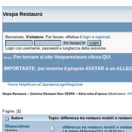
Vespa Restauro
Benvenuto,
Visitatore
. Per favore, effettua il
login
o
registrati
.
Login con username, password e lunghezza della sessione
Per tornare al sito Vesparestauro clicca
QUI
News
:
IMPORTANTE: per inserire il proprio AVATAR o un ALLE
Home
Help
Ricerca
Calendario
Login
Registrati
Vespa Restauro
>
Sezione Restauri Non VESPA
>
Altra roba d'epoca
(Moderatore:
NI
Pagine: [
1
]
Autore
Topic: differenza tra restauro mobili e restau
50specialmax
differenza tra restauro mobili e resta
Veterano
«
il:
Sabato 29/Gennaio/2011 21:36:05 pm »