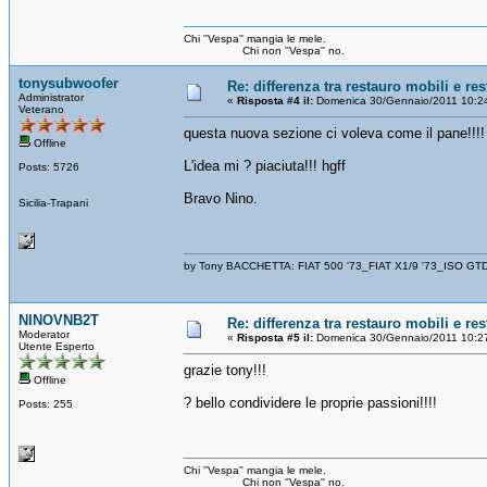
Chi ''Vespa'' mangia le mele.
Chi non ''Vespa'' no.
tonysubwoofer
Re: differenza tra restauro mobili e re
Administrator
«
Risposta #4 il:
Domenica 30/Gennaio/2011 10:2
Veterano
questa nuova sezione ci voleva come il pane!!!!
Offline
L'idea mi ? piaciuta!!! hgff
Posts: 5726
Bravo Nino.
Sicilia-Trapani
by Tony BACCHETTA: FIAT 500 '73_FIAT X1/9 '73_ISO GT
NINOVNB2T
Re: differenza tra restauro mobili e re
Moderator
«
Risposta #5 il:
Domenica 30/Gennaio/2011 10:2
Utente Esperto
grazie tony!!!
Offline
? bello condividere le proprie passioni!!!!
Posts: 255
Chi ''Vespa'' mangia le mele.
Chi non ''Vespa'' no.