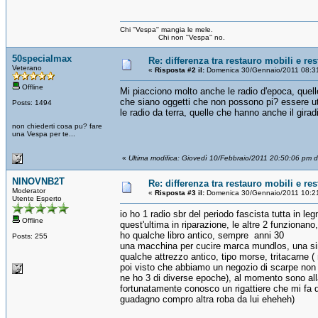
Chi ''Vespa'' mangia le mele.
Chi non ''Vespa'' no.
50specialmax
Re: differenza tra restauro mobili e re
Veterano
«
Risposta #2 il:
Domenica 30/Gennaio/2011 08:3
Offline
Mi piacciono molto anche le radio d'epoca, quell
che siano oggetti che non possono pi? essere uti
Posts: 1494
le radio da terra, quelle che hanno anche il gir
non chiederti cosa pu? fare
una Vespa per te...
«
Ultima modifica: Giovedì 10/Febbraio/2011 20:50:06 pm 
NINOVNB2T
Re: differenza tra restauro mobili e re
Moderator
«
Risposta #3 il:
Domenica 30/Gennaio/2011 10:2
Utente Esperto
io ho 1 radio sbr del periodo fascista tutta in le
Offline
quest'ultima in riparazione, le altre 2 funzionan
ho qualche libro antico, sempre anni 30
Posts: 255
una macchina per cucire marca mundlos, una si
qualche attrezzo antico, tipo morse, tritacarne 
poi visto che abbiamo un negozio di scarpe non po
ne ho 3 di diverse epoche), al momento sono alla 
fortunatamente conosco un rigattiere che mi fa de
guadagno compro altra roba da lui eheheh)