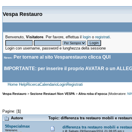
Vespa Restauro
Benvenuto,
Visitatore
. Per favore, effettua il
login
o
registrati
.
Login con username, password e lunghezza della sessione
Per tornare al sito Vesparestauro clicca
QUI
News
:
IMPORTANTE: per inserire il proprio AVATAR o un ALLE
Home
Help
Ricerca
Calendario
Login
Registrati
Vespa Restauro
>
Sezione Restauri Non VESPA
>
Altra roba d'epoca
(Moderatore:
NI
Pagine: [
1
]
Autore
Topic: differenza tra restauro mobili e restau
50specialmax
differenza tra restauro mobili e resta
Veterano
«
il:
Sabato 29/Gennaio/2011 21:36:05 pm »