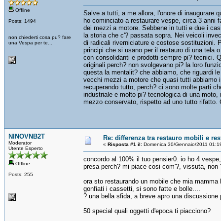
Offline
Salve a tutti, a me allora, l'onore di inaugurar
ho cominciato a restaurare vespe, circa 3 anni fa
Posts: 1494
dei mezzi a motore. Sebbene in tutti e due i casi
la storia che c'? passata sopra. Nei veicoli inv
non chiederti cosa pu? fare
di radicali riverniciature e costose sostituzioni. 
una Vespa per te...
principi che si usano per il restauro di una tela 
con consolidanti e prodotti sempre pi? tecnici. Q
originali perch? non svolgevano pi? la loro funzion
questa la mentalit? che abbiamo, che riguardi le
vecchi mezzi a motore che quasi tutti abbiamo i
recuperando tutto, perch? ci sono molte parti ch
industriale e molto pi? tecnologica di una moto
mezzo conservato, rispetto ad uno tutto rifatto. 
NINOVNB2T
Re: differenza tra restauro mobili e re
Moderator
«
Risposta #1 il:
Domenica 30/Gennaio/2011 01:1
Utente Esperto
concordo al 100% il tuo pensier0. io ho 4 vespe,
Offline
presa perch? mi piace cosi com'?, vissuta, non ?
Posts: 255
ora sto restaurando un mobile che mia mamma ha 
gonfiati i cassetti, si sono fatte e bolle....
? una bella sfida, a breve apro una discussione p
50 special quali oggetti d'epoca ti piacciono?