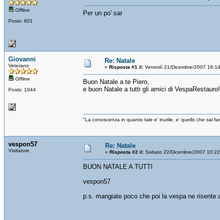
Offline
Per un po' sar
Posts: 601
Giovanni
Re: Natale
Veterano
«
Risposta #1 il:
Venerdì 21/Dicembre/2007 16:1
Offline
Buon Natale a te Piero,
e buon Natale a tutti gli amici di VespaRestauro!
Posts: 1044
"La conoscenza in quanto tale e' inutile, e' quello che sai 
vespon57
Re: Natale
Visitatore
«
Risposta #2 il:
Sabato 22/Dicembre/2007 10:22
BUON NATALE A TUTTI
vespon57
p.s. mangiate poco che poi la vespa ne risente