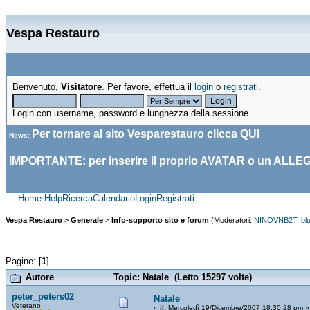
Vespa Restauro
Benvenuto,
Visitatore
. Per favore, effettua il
login
o
registrati
.
Login con username, password e lunghezza della sessione
Per tornare al sito Vesparestauro clicca
QUI
News
:
IMPORTANTE: per inserire il proprio AVATAR o un ALLE
Home
Help
Ricerca
Calendario
Login
Registrati
Vespa Restauro
>
Generale
>
Info-supporto sito e forum
(Moderatori:
NINOVNB2T
,
bl
Pagine: [
1
]
Autore
Topic: Natale (Letto 15297 volte)
peter_peters02
Natale
Veterano
«
il:
Mercoledì 19/Dicembre/2007 18:30:28 pm »