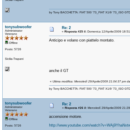
by Tony BACCHETTA: FIAT 500 '73_FIAT X1/9 '73_ISO GT
tonysubwoofer
Re: 2
Administrator
«
Risposta #25 il:
Domenica 12/Aprile/2009 18:51
Veterano
Anticipo e volano con piattelo montato.
Offline
Posts: 5726
Sicilia-Trapani
anche il GT
«
Ultima modifica: Mercoledì 29/Aprile/2009 21:04:37 pm d
by Tony BACCHETTA: FIAT 500 '73_FIAT X1/9 '73_ISO GT
tonysubwoofer
Re: 2
Administrator
«
Risposta #26 il:
Mercoledì 29/Aprile/2009 21:2
Veterano
accensione motore.
Offline
http://www.youtube.com/watch?v=WAj9YhaNxt
Posts: 5726