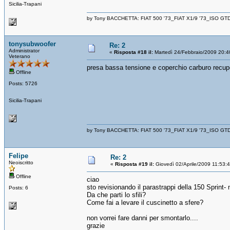
Sicilia-Trapani
by Tony BACCHETTA: FIAT 500 '73_FIAT X1/9 '73_ISO GT
tonysubwoofer
Re: 2
Administrator
«
Risposta #18 il:
Martedì 24/Febbraio/2009 20:4
Veterano
presa bassa tensione e coperchio carburo recup
Offline
Posts: 5726
Sicilia-Trapani
by Tony BACCHETTA: FIAT 500 '73_FIAT X1/9 '73_ISO GT
Felipe
Re: 2
Neoiscritto
«
Risposta #19 il:
Giovedì 02/Aprile/2009 11:53:
Offline
ciao
sto revisionando il parastrappi della 150 Sprint- m
Posts: 6
Da che parti lo sfili?
Come fai a levare il cuscinetto a sfere?
non vorrei fare danni per smontarlo....
grazie