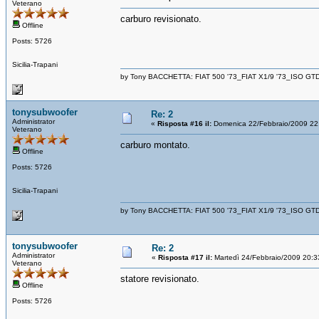
Veterano
carburo revisionato.
Offline
Posts: 5726
Sicilia-Trapani
by Tony BACCHETTA: FIAT 500 '73_FIAT X1/9 '73_ISO GT
tonysubwoofer
Re: 2
Administrator
«
Risposta #16 il:
Domenica 22/Febbraio/2009 22
Veterano
carburo montato.
Offline
Posts: 5726
Sicilia-Trapani
by Tony BACCHETTA: FIAT 500 '73_FIAT X1/9 '73_ISO GT
tonysubwoofer
Re: 2
Administrator
«
Risposta #17 il:
Martedì 24/Febbraio/2009 20:3
Veterano
statore revisionato.
Offline
Posts: 5726