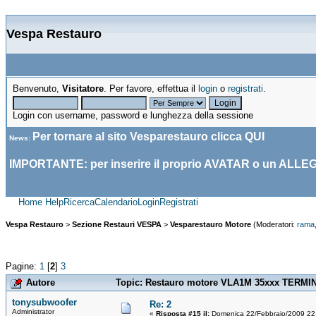
Vespa Restauro
Benvenuto,
Visitatore
. Per favore, effettua il
login
o
registrati
.
Login con username, password e lunghezza della sessione
Per tornare al sito Vesparestauro clicca
QUI
News
:
IMPORTANTE: per inserire il proprio AVATAR o un ALLE
Home
Help
Ricerca
Calendario
Login
Registrati
Vespa Restauro
>
Sezione Restauri VESPA
>
Vesparestauro Motore
(Moderatori:
rama
Pagine:
1
[
2
]
3
Autore
Topic: Restauro motore VLA1M 35xxx TERMINA
tonysubwoofer
Re: 2
Administrator
«
Risposta #15 il:
Domenica 22/Febbraio/2009 22