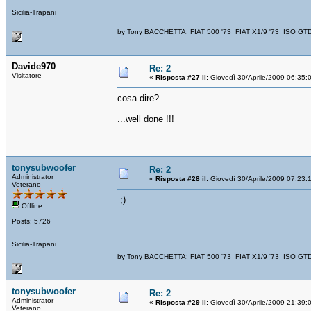
Sicilia-Trapani
by Tony BACCHETTA: FIAT 500 '73_FIAT X1/9 '73_ISO GT
Davide970
Re: 2
Visitatore
«
Risposta #27 il:
Giovedì 30/Aprile/2009 06:35:
cosa dire?
...well done !!!
tonysubwoofer
Re: 2
Administrator
«
Risposta #28 il:
Giovedì 30/Aprile/2009 07:23:
Veterano
;)
Offline
Posts: 5726
Sicilia-Trapani
by Tony BACCHETTA: FIAT 500 '73_FIAT X1/9 '73_ISO GT
tonysubwoofer
Re: 2
Administrator
«
Risposta #29 il:
Giovedì 30/Aprile/2009 21:39:
Veterano