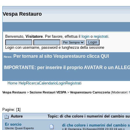
Vespa Restauro
Benvenuto,
Visitatore
. Per favore, effettua il
login
o
registrati
.
Login con username, password e lunghezza della sessione
Per tornare al sito Vesparestauro clicca
QUI
News
:
IMPORTANTE: per inserire il proprio AVATAR o un ALLE
Home
Help
Ricerca
Calendario
Login
Registrati
Vespa Restauro
>
Sezione Restauri VESPA
>
Vesparestauro Carrozzeria
(Moderatori:
Pagine: [
1
]
Autore
Topic: di che colore i numerini del cambio su
Er sorcio
di che colore i numerini del cambio 
Utente Quasi Esperto
«
il:
Domenica 31/Agosto/2008 23:33:19 pm »