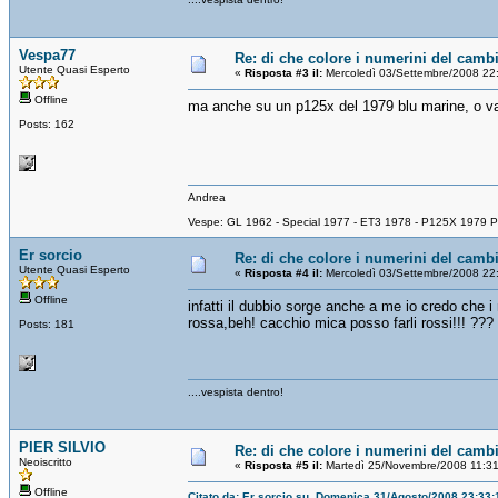
Vespa77
Re: di che colore i numerini del camb
Utente Quasi Esperto
«
Risposta #3 il:
Mercoledì 03/Settembre/2008 22
Offline
ma anche su un p125x del 1979 blu marine, o va
Posts: 162
Andrea
Vespe: GL 1962 - Special 1977 - ET3 1978 - P125X 1979 P
Er sorcio
Re: di che colore i numerini del camb
Utente Quasi Esperto
«
Risposta #4 il:
Mercoledì 03/Settembre/2008 22
Offline
infatti il dubbio sorge anche a me io credo che
rossa,beh! cacchio mica posso farli rossi!!! ???
Posts: 181
....vespista dentro!
PIER SILVIO
Re: di che colore i numerini del camb
Neoiscritto
«
Risposta #5 il:
Martedì 25/Novembre/2008 11:31
Offline
Citato da: Er sorcio su Domenica 31/Agosto/2008 23:33