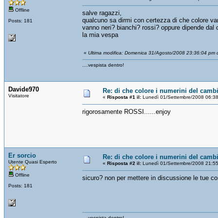
Offline
salve ragazzi,
qualcuno sa dirmi con certezza di che colore van
Posts: 181
vanno neri? bianchi? rossi? oppure dipende dal 
la mia vespa
«
Ultima modifica: Domenica 31/Agosto/2008 23:36:04 pm 
....vespista dentro!
Davide970
Re: di che colore i numerini del camb
Visitatore
«
Risposta #1 il:
Lunedì 01/Settembre/2008 06:38
rigorosamente ROSSI......enjoy
Er sorcio
Re: di che colore i numerini del camb
Utente Quasi Esperto
«
Risposta #2 il:
Lunedì 01/Settembre/2008 21:55
Offline
sicuro? non per mettere in discussione le tue
Posts: 181
....vespista dentro!