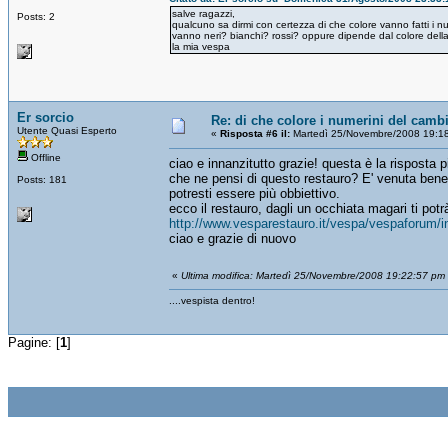
salve ragazzi,
Posts: 2
qualcuno sa dirmi con certezza di che colore vanno fatti i 
vanno neri? bianchi? rossi? oppure dipende dal colore dell
la mia vespa
Er sorcio
Re: di che colore i numerini del camb
Utente Quasi Esperto
«
Risposta #6 il:
Martedì 25/Novembre/2008 19:1
Offline
ciao e innanzitutto grazie! questa è la risposta p
che ne pensi di questo restauro? E' venuta bene
Posts: 181
potresti essere più obbiettivo.
ecco il restauro, dagli un occhiata magari ti potrà
http://www.vesparestauro.it/vespa/vespaforum/
ciao e grazie di nuovo
«
Ultima modifica: Martedì 25/Novembre/2008 19:22:57 pm 
....vespista dentro!
Pagine: [
1
]