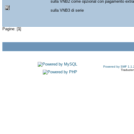
sulla VNB2 come opzional con pagamento extra
sulla VNB3 di serie
Pagine: [
1
]
Powered by SMF 1.1.
Traduzion