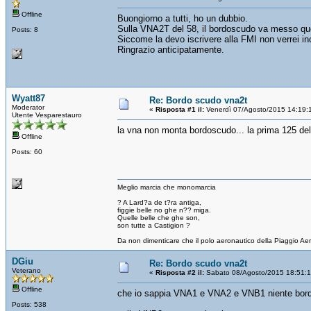
Offline
Buongiorno a tutti, ho un dubbio.
Sulla VNA2T del 58, il bordoscudo va messo qu
Posts: 8
Siccome la devo iscrivere alla FMI non verrei in
Ringrazio anticipatamente.
Wyatt87
Re: Bordo scudo vna2t
Moderator
«
Risposta #1 il:
Venerdì 07/Agosto/2015 14:19:
Utente Vesparestauro
la vna non monta bordoscudo... la prima 125 del
Offline
Posts: 60
Meglio marcia che monomarcia
? A Lard?a de t?ra antiga,
figgie belle no ghe n?? miga.
Quelle belle che ghe son,
son tutte a Castigion ?
Da non dimenticare che il polo aeronautico della Piaggio Ae
DGiu
Re: Bordo scudo vna2t
Veterano
«
Risposta #2 il:
Sabato 08/Agosto/2015 18:51:
Offline
che io sappia VNA1 e VNA2 e VNB1 niente bor
Posts: 538