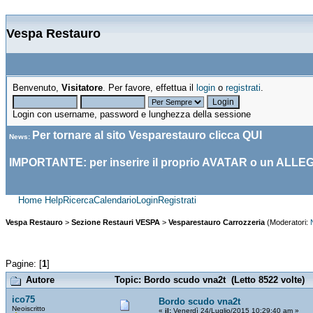
Vespa Restauro
Benvenuto,
Visitatore
. Per favore, effettua il
login
o
registrati
.
Login con username, password e lunghezza della sessione
Per tornare al sito Vesparestauro clicca
QUI
News
:
IMPORTANTE: per inserire il proprio AVATAR o un ALLE
Home
Help
Ricerca
Calendario
Login
Registrati
Vespa Restauro
>
Sezione Restauri VESPA
>
Vesparestauro Carrozzeria
(Moderatori:
Pagine: [
1
]
Autore
Topic: Bordo scudo vna2t (Letto 8522 volte)
ico75
Bordo scudo vna2t
Neoiscritto
«
il:
Venerdì 24/Luglio/2015 10:29:40 am »