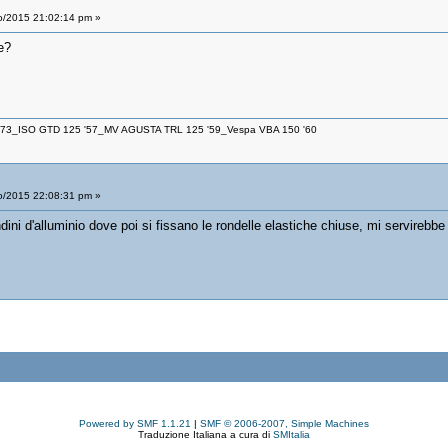
o/2015 21:02:14 pm »
e?
 '73_ISO GTD 125 '57_MV AGUSTA TRL 125 '59_Vespa VBA 150 '60
o/2015 22:08:31 pm »
tondini d'alluminio dove poi si fissano le rondelle elastiche chiuse, mi servireb
Powered by SMF 1.1.21
|
SMF © 2006-2007, Simple Machines
Traduzione Italiana a cura di
SMItalia