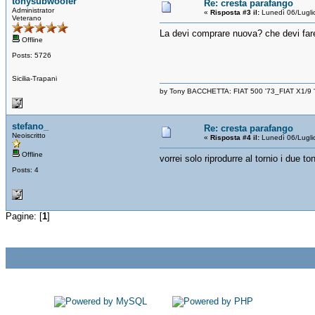
tonysubwoofer
Re: cresta parafango
Administrator
«
Risposta #3 il:
Lunedì 06/Lugli
Veterano
La devi comprare nuova? che devi far
Offline
Posts: 5726
Sicilia-Trapani
by Tony BACCHETTA: FIAT 500 '73_FIAT X1/9
stefano_
Re: cresta parafango
Neoiscritto
«
Risposta #4 il:
Lunedì 06/Lugli
Offline
vorrei solo riprodurre al tornio i due 
Posts: 4
Pagine: [
1
]