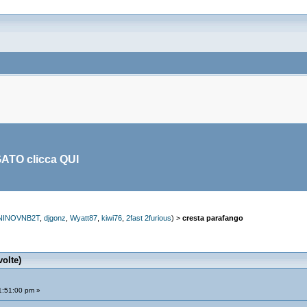
GATO clicca
QUI
NINOVNB2T
,
djgonz
,
Wyatt87
,
kiwi76
,
2fast 2furious
) >
cresta parafango
volte)
1:51:00 pm »