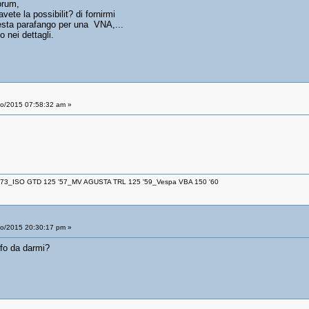
orum,
vete la possibilit? di fornirmi
resta parafango per una VNA,...
 nei dettagli.
io/2015 07:58:32 am »
 '73_ISO GTD 125 '57_MV AGUSTA TRL 125 '59_Vespa VBA 150 '60
io/2015 20:30:17 pm »
nfo da darmi?