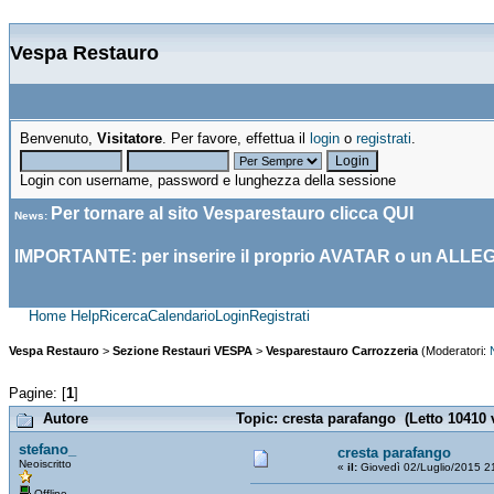
Vespa Restauro
Benvenuto,
Visitatore
. Per favore, effettua il
login
o
registrati
.
Login con username, password e lunghezza della sessione
Per tornare al sito Vesparestauro clicca
QUI
News
:
IMPORTANTE: per inserire il proprio AVATAR o un ALLE
Home
Help
Ricerca
Calendario
Login
Registrati
Vespa Restauro
>
Sezione Restauri VESPA
>
Vesparestauro Carrozzeria
(Moderatori:
Pagine: [
1
]
Autore
Topic: cresta parafango (Letto 10410 
stefano_
cresta parafango
Neoiscritto
«
il:
Giovedì 02/Luglio/2015 2
Offline