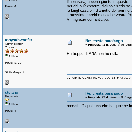
Buonasera, appena giunto in questo f
per chi pu? essermi d'aiuto chiedo se a
Posts: 4
la lunghezza e il diametro dei perni c
il massimo sarebbe qualche vostra foto
Vi ringrazio con anticipo.
tonysubwoofer
Re: cresta parafango
Administrator
«
Risposta #1 il:
Venerdì 03/Lugl
Veterano
Purtroppo di VNA non ho nulla.
Offline
Posts: 5726
Sicilia-Trapani
by Tony BACCHETTA: FIAT 500 '73_FIAT X1/9
stefano_
Re: cresta parafango
Neoiscritto
«
Risposta #2 il:
Venerdì 03/Lugl
Offline
magari c'? qualcuno che ha qualche i
Posts: 4