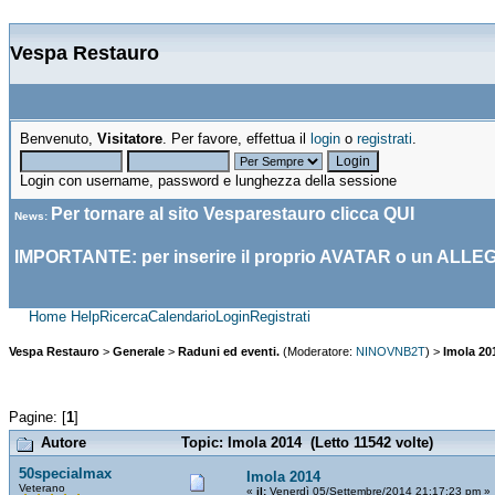
Vespa Restauro
Benvenuto,
Visitatore
. Per favore, effettua il
login
o
registrati
.
Login con username, password e lunghezza della sessione
Per tornare al sito Vesparestauro clicca
QUI
News
:
IMPORTANTE: per inserire il proprio AVATAR o un ALLE
Home
Help
Ricerca
Calendario
Login
Registrati
Vespa Restauro
>
Generale
>
Raduni ed eventi.
(Moderatore:
NINOVNB2T
) >
Imola 20
Pagine: [
1
]
Autore
Topic: Imola 2014 (Letto 11542 volte)
50specialmax
Imola 2014
Veterano
«
il:
Venerdì 05/Settembre/2014 21:17:23 pm »