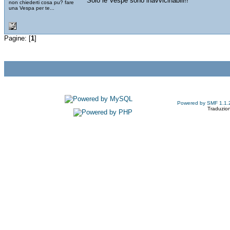
Solo le Vespe sono inavvicinabili!!
non chiederti cosa pu? fare
una Vespa per te...
Pagine: [
1
]
Powered by SMF 1.1.
Traduzion