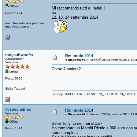
Offline
Mi raccomando tutti a Imola!!!
ps
Posts: 1494
12, 13, 14 settembre 2014
non chiederti cosa pu? fare
una Vespa per te...
tonysubwoofer
Re: Imola 2014
Administrator
«
Risposta #1 il:
Venerdì 26/Settembre/2014 12:
Veterano
Come ? andata?
Offline
Posts: 5726
Sicilia-Trapani
by Tony BACCHETTA: FIAT 500 '73_FIAT X1/9 '73_ISO GT
50specialmax
Re: Imola 2014
Veterano
«
Risposta #2 il:
Venerdì 26/Settembre/2014 19:
Offline
Bene Tony, ci sei mai stato?
Ho comprato un Motobi Picnic a 300 euro con so
Posts: 1494
semi completa.