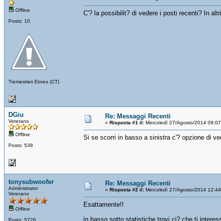
Offline
C'? la possibilit? di vedere i posti recenti? In alt
Posts: 10
Tremestieri Etneo (CT)
DGiu
Re: Messaggi Recenti
Veterano
«
Risposta #1 il:
Mercoledì 27/Agosto/2014 09:07
Offline
Si se scorri in basso a sinistra c'? opzione di ve
Posts: 538
tonysubwoofer
Re: Messaggi Recenti
Administrator
«
Risposta #2 il:
Mercoledì 27/Agosto/2014 12:44
Veterano
Esattamente!!
Offline
in basso sotto statistiche trovi ci? che ti interes
Posts: 5726