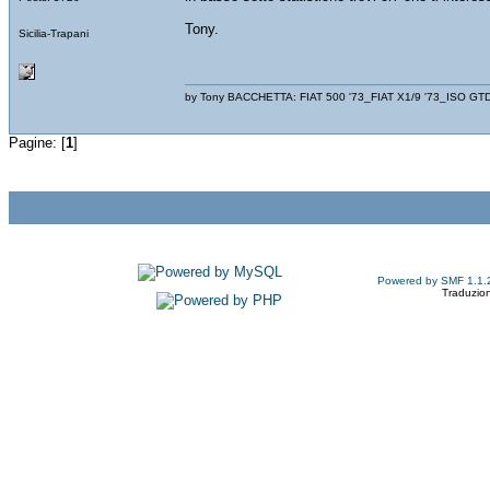
Tony.
Sicilia-Trapani
by Tony BACCHETTA: FIAT 500 '73_FIAT X1/9 '73_ISO GT
Pagine: [
1
]
Powered by SMF 1.1.
Traduzion