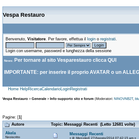
Vespa Restauro
Benvenuto,
Visitatore
. Per favore, effettua il
login
o
registrati
.
Login con username, password e lunghezza della sessione
Per tornare al sito Vesparestauro clicca
QUI
News
:
IMPORTANTE: per inserire il proprio AVATAR o un ALLE
Home
Help
Ricerca
Calendario
Login
Registrati
Vespa Restauro
>
Generale
>
Info-supporto sito e forum
(Moderatori:
NINOVNB2T
,
bl
Pagine: [
1
]
Autore
Topic: Messaggi Recenti (Letto 12681 volte)
Akela
Messaggi Recenti
Neoiscritto
«
il:
Mercoledì 27/Agosto/2014 07:42:15 am »