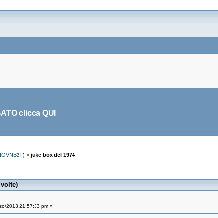
GATO clicca
QUI
NOVNB2T
) >
juke box del 1974
volte)
zo/2013 21:57:33 pm »