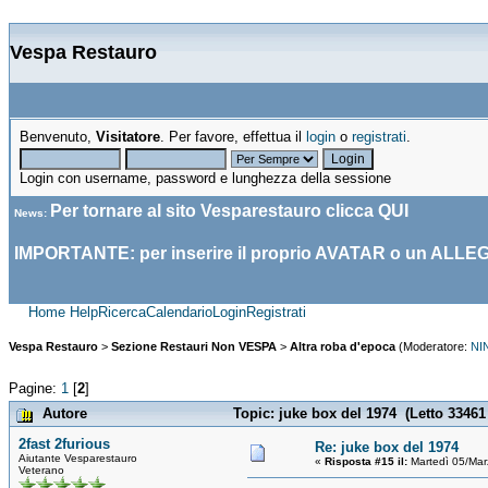
Vespa Restauro
Benvenuto,
Visitatore
. Per favore, effettua il
login
o
registrati
.
Login con username, password e lunghezza della sessione
Per tornare al sito Vesparestauro clicca
QUI
News
:
IMPORTANTE: per inserire il proprio AVATAR o un ALLE
Home
Help
Ricerca
Calendario
Login
Registrati
Vespa Restauro
>
Sezione Restauri Non VESPA
>
Altra roba d'epoca
(Moderatore:
NI
Pagine:
1
[
2
]
Autore
Topic: juke box del 1974 (Letto 33461 
2fast 2furious
Re: juke box del 1974
Aiutante Vesparestauro
«
Risposta #15 il:
Martedì 05/Mar
Veterano