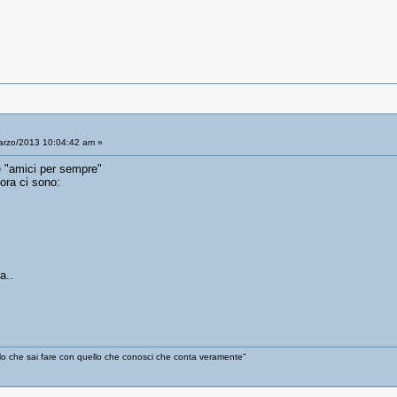
arzo/2013 10:04:42 am »
 "amici per sempre"
ora ci sono:
a..
ello che sai fare con quello che conosci che conta veramente"