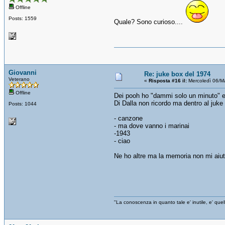
Offline
Posts: 1559
Quale? Sono curioso....
Giovanni
Re: juke box del 1974
Veterano
«
Risposta #16 il:
Mercoledì 06/M
Offline
Dei pooh ho "dammi solo un minuto" e
Di Dalla non ricordo ma dentro al juke 
Posts: 1044
- canzone
- ma dove vanno i marinai
-1943
- ciao
Ne ho altre ma la memoria non mi aiut
"La conoscenza in quanto tale e' inutile, e' qu