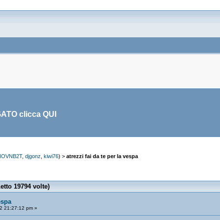
GATO clicca
QUI
NOVNB2T
,
djgonz
,
kiwi76
) >
atrezzi fai da te per la vespa
Letto 19794 volte)
espa
2 21:27:12 pm »