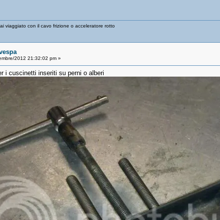
 viaggiato con il cavo frizione o acceleratore rotto
 vespa
embre/2012 21:32:02 pm »
 i cuscinetti inseriti su perni o alberi