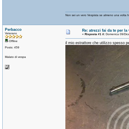
Non sei un vero Vespista se almeno una volta hai
Perbacco
Re: atrezzi fai da te per la
Veterano
«
Risposta #1 il:
Domenica 09/Dic
Offline
il mio estrattore che utilizzo spesso per
Posts: 459
Malato di vespa