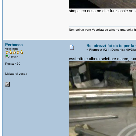
simpetico cosa ne dite funzionale ve l
Non sei un vero Vespista se almeno una volta hai
Perbacco
Re: atrezzi fai da te per la
Veterano
«
Risposta #2 il:
Domenica 09/Dic
Offline
esstrattore albero selettore marce, ru
Posts: 459
Malato di vespa