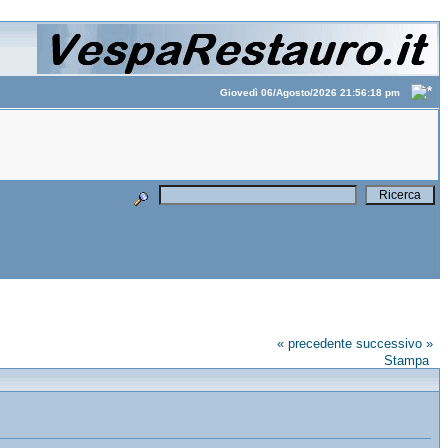
Giovedì 06/Agosto/2026 21:56:18 pm
« precedente
successivo »
Stampa