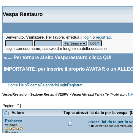
Vespa Restauro
Benvenuto,
Visitatore
. Per favore, effettua il
login
o
registrati
.
Login con username, password e lunghezza della sessione
Per tornare al sito Vesparestauro clicca
QUI
News
:
IMPORTANTE: per inserire il proprio AVATAR o un ALLE
Home
Help
Ricerca
Calendario
Login
Registrati
Vespa Restauro
>
Sezione Restauri VESPA
>
Vespa Attrezzi Fai da Te
(Moderatori:
NI
Pagine: [
1
]
Autore
Topic: atrezzi fai da te per la vespa (
Perbacco
atrezzi fai da te per la v
Veterano
«
il:
Domenica 09/Dicembre/201
Offline