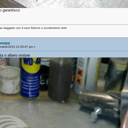
o garantisco
 viaggiato con il cavo frizione o acceleratore rotto
 vespa
embre/2012 21:50:47 pm »
ota o albero motore