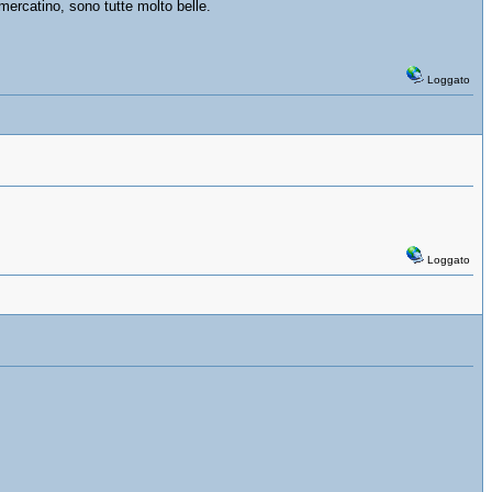
mercatino, sono tutte molto belle.
Loggato
Loggato