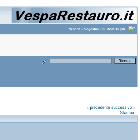
Venerdì 07/Agosto/2026 15:35:49 pm
« precedente
successivo »
Stampa