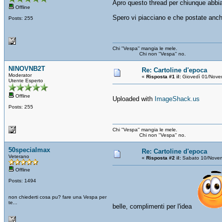
Apro questo thread per chiunque abbia 
Offline
Spero vi piacciano e che postate anche
Posts: 255
Chi ''Vespa'' mangia le mele.
Chi non ''Vespa'' no.
NINOVNB2T
Re: Cartoline d'epoca
Moderator
«
Risposta #1 il:
Giovedì 01/Nove
Utente Esperto
Offline
Uploaded with
ImageShack.us
Posts: 255
Chi ''Vespa'' mangia le mele.
Chi non ''Vespa'' no.
50specialmax
Re: Cartoline d'epoca
Veterano
«
Risposta #2 il:
Sabato 10/Novem
Offline
Posts: 1494
non chiederti cosa pu? fare una Vespa per
te...
belle, complimenti per l'idea