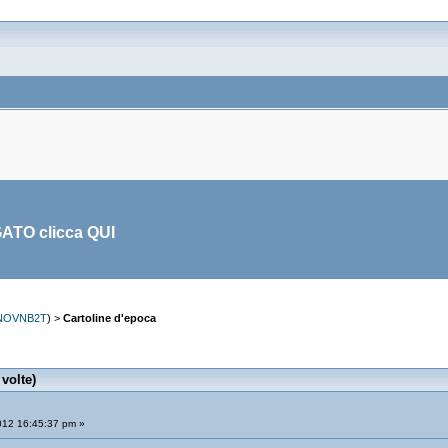
GATO clicca
QUI
NOVNB2T
) >
Cartoline d'epoca
volte)
12 16:45:37 pm »