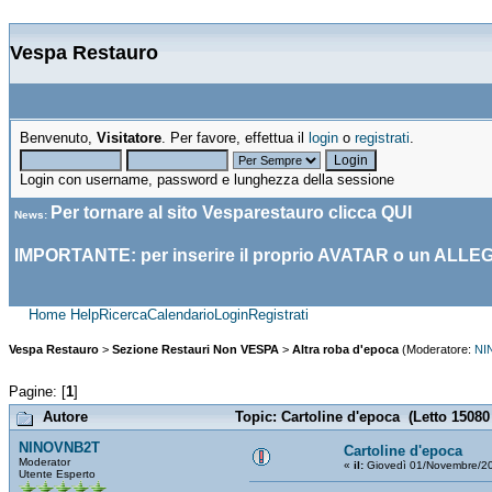
Vespa Restauro
Benvenuto,
Visitatore
. Per favore, effettua il
login
o
registrati
.
Login con username, password e lunghezza della sessione
Per tornare al sito Vesparestauro clicca
QUI
News
:
IMPORTANTE: per inserire il proprio AVATAR o un ALLE
Home
Help
Ricerca
Calendario
Login
Registrati
Vespa Restauro
>
Sezione Restauri Non VESPA
>
Altra roba d'epoca
(Moderatore:
NI
Pagine: [
1
]
Autore
Topic: Cartoline d'epoca (Letto 15080 
NINOVNB2T
Cartoline d'epoca
Moderator
«
il:
Giovedì 01/Novembre/20
Utente Esperto