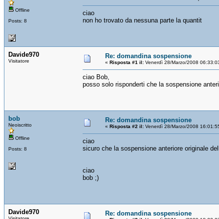
Offline
ciao
non ho trovato da nessuna parte la quantit
Posts: 8
Davide970
Re: domandina sospensione
Visitatore
«
Risposta #1 il:
Venerdì 28/Marzo/2008 06:33:0
ciao Bob,
posso solo risponderti che la sospensione anter
bob
Re: domandina sospensione
Neoiscritto
«
Risposta #2 il:
Venerdì 28/Marzo/2008 16:01:5
Offline
ciao
sicuro che la sospensione anteriore originale de
Posts: 8
ciao
bob ;)
Davide970
Re: domandina sospensione
Visitatore