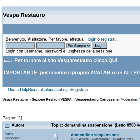
Vespa Restauro
Benvenuto,
Visitatore
. Per favore, effettua il
login
o
registrati
.
Login con username, password e lunghezza della sessione
Per tornare al sito Vesparestauro clicca
QUI
News
:
IMPORTANTE: per inserire il proprio AVATAR o un ALLE
Home
Help
Ricerca
Calendario
Login
Registrati
Vespa Restauro
>
Sezione Restauri VESPA
>
Vesparestauro Carrozzeria
(Moderatori:
Pagine: [
1
]
Autore
Topic: domandina sospensione (Letto 8569 vo
bob
domandina sospensione
Neoiscritto
«
il:
Giovedì 27/Marzo/2008 19:43:36 pm »