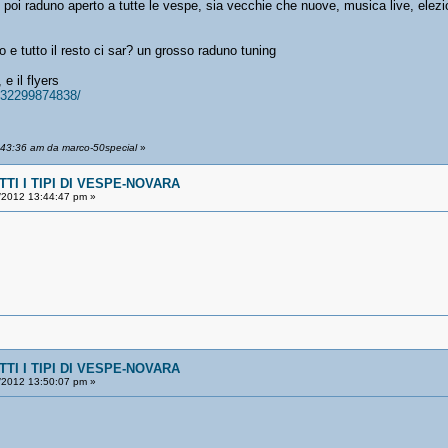
poi raduno aperto a tutte le vespe, sia vecchie che nuove, musica live, elezio
o e tutto il resto ci sar? un grosso raduno tuning
e il flyers
632299874838/
:43:36 am da marco-50special
»
TI I TIPI DI VESPE-NOVARA
/2012 13:44:47 pm »
TI I TIPI DI VESPE-NOVARA
/2012 13:50:07 pm »