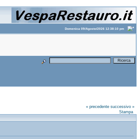
Domenica 09/Agosto/2026 12:38:10 pm
« precedente
successivo »
Stampa