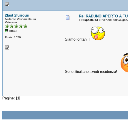
2fast 2furious
Re: RADUNO APERTO A TUT
Aiutante Vesparestauro
«
Risposta #3 il:
Venerdì 08/Giugno
Veterano
Offline
Posts: 1559
Siamo lontani!!
Sono Siciliano...vedi residenza!
Pagine: [
1
]