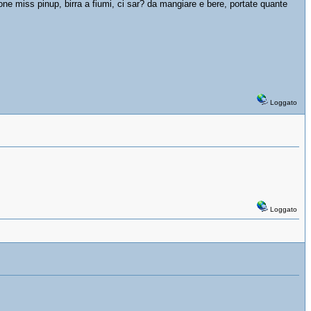
ne miss pinup, birra a fiumi, ci sar? da mangiare e bere, portate quante
Loggato
Loggato