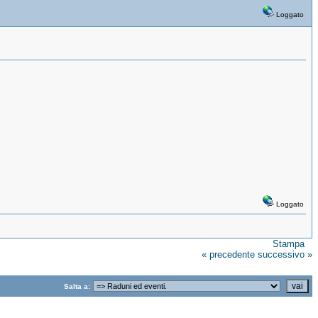
Loggato
Loggato
Stampa
« precedente
successivo »
Salta a: