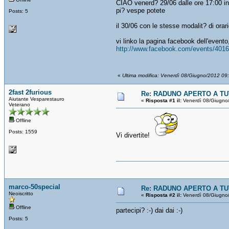
CIAO venerd? 29/06 dalle ore 17:00 in 
pi? vespe potete
Posts: 5
il 30/06 con le stesse modalit? di orari
vi linko la pagina facebook dell'evento, 
http://www.facebook.com/events/401
«
Ultima modifica: Venerdì 08/Giugno/2012 09
2fast 2furious
Re: RADUNO APERTO A TUT
Aiutante Vesparestauro
«
Risposta #1 il:
Venerdì 08/Giugno
Veterano
Offline
Posts: 1559
Vi divertite!
marco-50special
Re: RADUNO APERTO A TUT
Neoiscritto
«
Risposta #2 il:
Venerdì 08/Giugno
Offline
partecipi? :-) dai dai :-)
Posts: 5