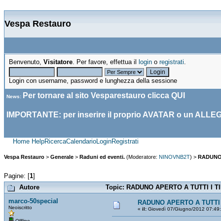
Vespa Restauro
Benvenuto,
Visitatore
. Per favore, effettua il
login
o
registrati
.
Login con username, password e lunghezza della sessione
Per tornare al sito Vesparestauro clicca
QUI
News
:
IMPORTANTE: per inserire il proprio AVATAR o un ALLE
Home
Help
Ricerca
Calendario
Login
Registrati
Vespa Restauro
>
Generale
>
Raduni ed eventi.
(Moderatore:
NINOVNB2T
) >
RADUNO 
Pagine: [
1
]
Autore
Topic: RADUNO APERTO A TUTTI I TI
marco-50special
RADUNO APERTO A TUTTI 
Neoiscritto
«
il:
Giovedì 07/Giugno/2012 07:49
Offline