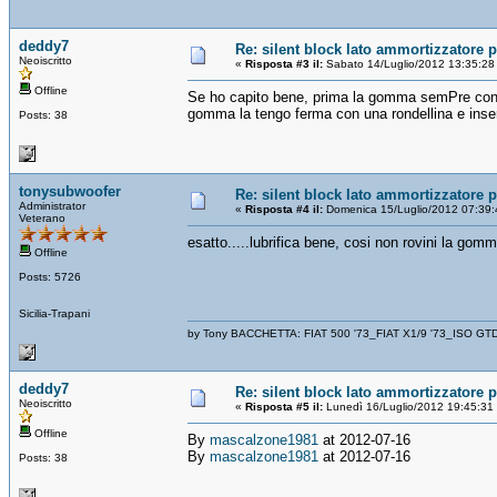
deddy7
Re: silent block lato ammortizzatore p
Neoiscritto
«
Risposta #3 il:
Sabato 14/Luglio/2012 13:35:28
Offline
Se ho capito bene, prima la gomma semPre con il
gomma la tengo ferma con una rondellina e inse
Posts: 38
tonysubwoofer
Re: silent block lato ammortizzatore p
Administrator
«
Risposta #4 il:
Domenica 15/Luglio/2012 07:39:
Veterano
esatto.....lubrifica bene, cosi non rovini la gomm
Offline
Posts: 5726
Sicilia-Trapani
by Tony BACCHETTA: FIAT 500 '73_FIAT X1/9 '73_ISO GT
deddy7
Re: silent block lato ammortizzatore p
Neoiscritto
«
Risposta #5 il:
Lunedì 16/Luglio/2012 19:45:31
Offline
By
mascalzone1981
at 2012-07-16
By
mascalzone1981
at 2012-07-16
Posts: 38