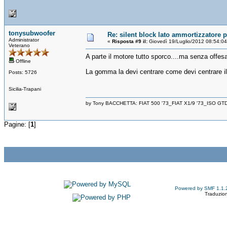
tonysubwoofer
Re: silent block lato ammortizzatore p
Administrator
«
Risposta #9 il:
Giovedì 19/Luglio/2012 08:54:0
Veterano
A parte il motore tutto sporco....ma senza offesa
Offline
La gomma la devi centrare come devi centrare il 
Posts: 5726
Sicilia-Trapani
by Tony BACCHETTA: FIAT 500 '73_FIAT X1/9 '73_ISO GT
Pagine: [
1
]
Powered by SMF 1.1.
Traduzion