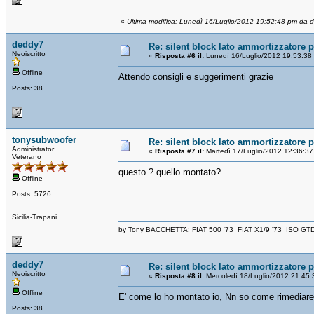
«
Ultima modifica: Lunedì 16/Luglio/2012 19:52:48 pm da 
deddy7
Re: silent block lato ammortizzatore p
Neoiscritto
«
Risposta #6 il:
Lunedì 16/Luglio/2012 19:53:38
Offline
Attendo consigli e suggerimenti grazie
Posts: 38
tonysubwoofer
Re: silent block lato ammortizzatore p
Administrator
«
Risposta #7 il:
Martedì 17/Luglio/2012 12:36:37
Veterano
questo ? quello montato?
Offline
Posts: 5726
Sicilia-Trapani
by Tony BACCHETTA: FIAT 500 '73_FIAT X1/9 '73_ISO GT
deddy7
Re: silent block lato ammortizzatore p
Neoiscritto
«
Risposta #8 il:
Mercoledì 18/Luglio/2012 21:45:
Offline
E' come lo ho montato io, Nn so come rimediare
Posts: 38