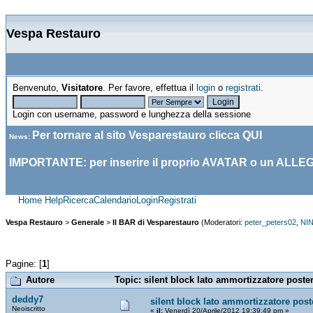
Vespa Restauro
Benvenuto,
Visitatore
. Per favore, effettua il
login
o
registrati
.
Login con username, password e lunghezza della sessione
Per tornare al sito Vesparestauro clicca
QUI
News
:
IMPORTANTE: per inserire il proprio AVATAR o un ALLE
Home
Help
Ricerca
Calendario
Login
Registrati
Vespa Restauro
>
Generale
>
Il BAR di Vesparestauro
(Moderatori:
peter_peters02
,
NI
Pagine: [
1
]
Autore
Topic: silent block lato ammortizzatore poster
deddy7
silent block lato ammortizzatore post
Neoiscritto
«
il:
Venerdì 20/Aprile/2012 19:39:49 pm »