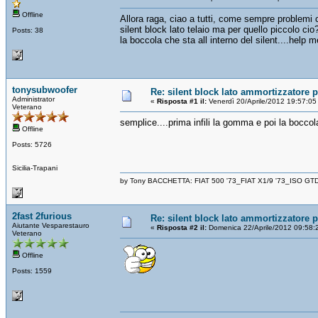
Offline
Allora raga, ciao a tutti, come sempre problemi c
silent block lato telaio ma per quello piccolo c
Posts: 38
la boccola che sta all interno del silent....help
tonysubwoofer
Re: silent block lato ammortizzatore p
Administrator
«
Risposta #1 il:
Venerdì 20/Aprile/2012 19:57:05
Veterano
semplice....prima infili la gomma e poi la boccol
Offline
Posts: 5726
Sicilia-Trapani
by Tony BACCHETTA: FIAT 500 '73_FIAT X1/9 '73_ISO GT
2fast 2furious
Re: silent block lato ammortizzatore p
Aiutante Vesparestauro
«
Risposta #2 il:
Domenica 22/Aprile/2012 09:58:
Veterano
Offline
Posts: 1559