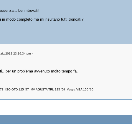
ssenza... ben ritrovati!
 in modo completo ma mi risultano tutti troncati?
aio/2012 23:19:34 pm »
ati...per un problema avvenuto molto tempo fa.
 '73_ISO GTD 125 '57_MV AGUSTA TRL 125 '59_Vespa VBA 150 '60