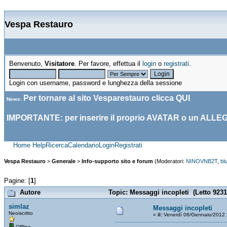
Vespa Restauro
Benvenuto,
Visitatore
. Per favore, effettua il
login
o
registrati
.
Login con username, password e lunghezza della sessione
Per tornare al sito Vesparestauro clicca
QUI
News
:
IMPORTANTE: per inserire il proprio AVATAR o un ALLE
Home
Help
Ricerca
Calendario
Login
Registrati
Vespa Restauro
>
Generale
>
Info-supporto sito e forum
(Moderatori:
NINOVNB2T
,
bl
Pagine: [
1
]
Autore
Topic: Messaggi incopleti (Letto 9231
simlaz
Messaggi incopleti
Neoiscritto
«
il:
Venerdì 06/Gennaio/2012 
Offline