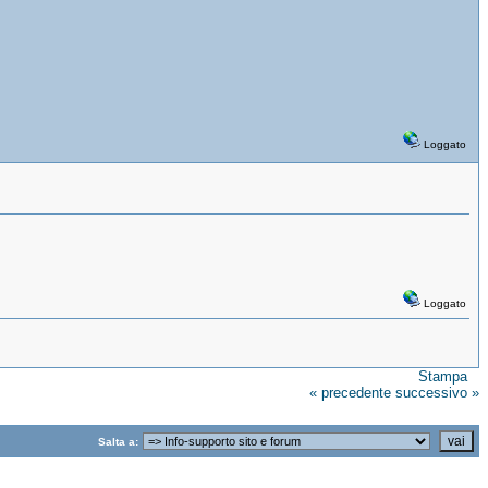
Loggato
Loggato
Stampa
« precedente
successivo »
Salta a: