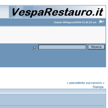
Sabato 08/Agosto/2026 01:26:23 am
« precedente
successivo »
Stampa