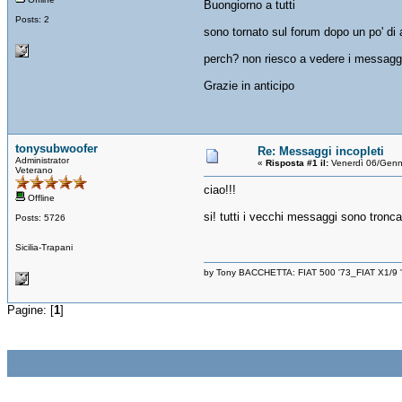
Buongiorno a tutti
Posts: 2
sono tornato sul forum dopo un po' di a
perch? non riesco a vedere i messaggi
Grazie in anticipo
tonysubwoofer
Re: Messaggi incopleti
Administrator
«
Risposta #1 il:
Venerdì 06/Genn
Veterano
ciao!!!
Offline
si! tutti i vecchi messaggi sono tronc
Posts: 5726
Sicilia-Trapani
by Tony BACCHETTA: FIAT 500 '73_FIAT X1/9
Pagine: [
1
]