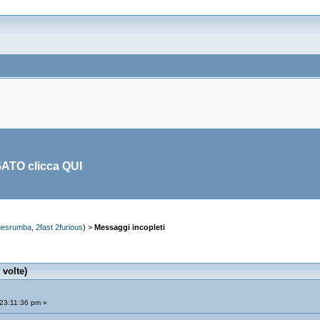
GATO clicca
QUI
uesrumba
,
2fast 2furious
) >
Messaggi incopleti
 volte)
23:11:36 pm »