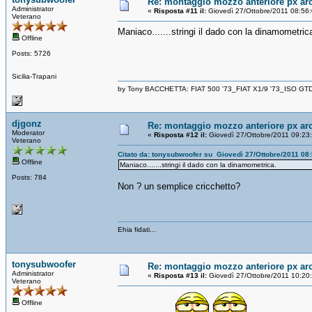
Re: montaggio mozzo anteriore px ar
Administrator
«
Risposta #11 il:
Giovedì 27/Ottobre/2011 08:56
Veterano
Maniaco.......stringi il dado con la dinamometric
Offline
Posts: 5726
Sicilia-Trapani
by Tony BACCHETTA: FIAT 500 '73_FIAT X1/9 '73_ISO GT
djgonz
Re: montaggio mozzo anteriore px ar
Moderator
«
Risposta #12 il:
Giovedì 27/Ottobre/2011 09:23
Veterano
Citato da: tonysubwoofer su Giovedì 27/Ottobre/2011 08
Offline
Maniaco.......stringi il dado con la dinamometrica.
Posts: 784
Non ? un semplice cricchetto?
Ehia fidati...
tonysubwoofer
Re: montaggio mozzo anteriore px ar
Administrator
«
Risposta #13 il:
Giovedì 27/Ottobre/2011 10:20
Veterano
Offline