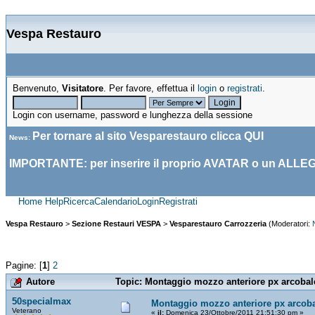
Vespa Restauro
Benvenuto,
Visitatore
. Per favore, effettua il
login
o
registrati
.
Login con username, password e lunghezza della sessione
Per tornare al sito Vesparestauro clicca
QUI
News
:
IMPORTANTE: per inserire il proprio AVATAR o un ALLE
Home
Help
Ricerca
Calendario
Login
Registrati
Vespa Restauro
>
Sezione Restauri VESPA
>
Vesparestauro Carrozzeria
(Moderatori:
Pagine: [
1
]
2
Autore
Topic: Montaggio mozzo anteriore px arcobale
50specialmax
Montaggio mozzo anteriore px arcob
Veterano
«
il:
Domenica 23/Ottobre/2011 21:51:30 pm »