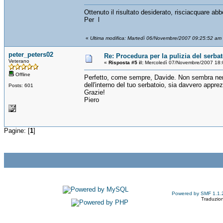
Ottenuto il risultato desiderato, risciacquare 
Per l
«
Ultima modifica: Martedì 06/Novembre/2007 09:25:52 am 
peter_peters02
Re: Procedura per la pulizia del serba
Veterano
«
Risposta #5 il:
Mercoledì 07/Novembre/2007 18:
Offline
Perfetto, come sempre, Davide. Non sembra nemmen
dell'interno del tuo serbatoio, sia davvero apprez
Posts: 601
Grazie!
Piero
Pagine: [
1
]
Powered by SMF 1.1.
Traduzion