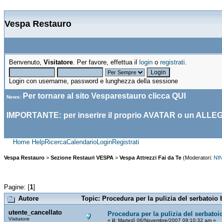
Vespa Restauro
Benvenuto,
Visitatore
. Per favore, effettua il
login
o
registrati
.
Login con username, password e lunghezza della sessione
Per tornare al sito Vesparestauro clicca
QUI
News
:
IMPORTANTE: per inserire il proprio AVATAR o un ALLE
Home
Help
Ricerca
Calendario
Login
Registrati
Vespa Restauro
>
Sezione Restauri VESPA
>
Vespa Attrezzi Fai da Te
(Moderatori:
NI
Pagine: [
1
]
Autore
Topic: Procedura per la pulizia del serbatoio 
utente_cancellato
Procedura per la pulizia del serbatoi
Visitatore
«
il:
Martedì 06/Novembre/2007 09:10:32 am »