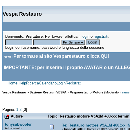
Vespa Restauro
Benvenuto,
Visitatore
. Per favore, effettua il
login
o
registrati
.
Login con username, password e lunghezza della sessione
Per tornare al sito Vesparestauro clicca
QUI
News
:
IMPORTANTE: per inserire il proprio AVATAR o un ALLE
Home
Help
Ricerca
Calendario
Login
Registrati
Vespa Restauro
>
Sezione Restauri VESPA
>
Vesparestauro Motore
(Moderatori:
rama
Pagine:
1
2
[
3
]
Autore
Topic: Restauro motore V5A1M 400xxx termina
tonysubwoofer
Re: Restauro motore V5A1M 4003xx 
Administrator
«
Risposta #30 il:
Domenica 08/Agosto/2010 13:3