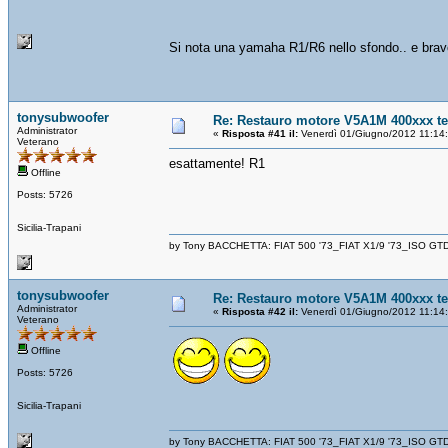
Si nota una yamaha R1/R6 nello sfondo.. e bra
tonysubwoofer
Re: Restauro motore V5A1M 400xxx t
Administrator
«
Risposta #41 il:
Venerdì 01/Giugno/2012 11:14
Veterano
esattamente! R1
Offline
Posts: 5726
Sicilia-Trapani
by Tony BACCHETTA: FIAT 500 '73_FIAT X1/9 '73_ISO GT
tonysubwoofer
Re: Restauro motore V5A1M 400xxx t
Administrator
«
Risposta #42 il:
Venerdì 01/Giugno/2012 11:14
Veterano
Offline
Posts: 5726
Sicilia-Trapani
by Tony BACCHETTA: FIAT 500 '73_FIAT X1/9 '73_ISO GT