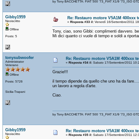
by Tony BACCHETTA: FIAT 500 '73_FIAT X1/9 '73_ISO GT
Gibby1959
Re: Restauro motore V5A1M 400xxx t
Neoiscritto
«
Risposta #33 il:
Venerdì 16/Settembre/2011 18
Offline
Tony, ciao, sono Gibbi: complimenti davvero. bel
Mi dici quanto ci vuole di tempo e soldi a riport
Posts: 5
tonysubwoofer
Re: Restauro motore V5A1M 400xxx te
Administrator
«
Risposta #34 il:
Sabato 17/Settembre/2011 10:
Veterano
Grazie!!!
Offline
il tempo dipende da quello che uno ha da fare....
Posts: 5726
un lavoro a regola d'arte.
Sicilia-Trapani
Ciao.
by Tony BACCHETTA: FIAT 500 '73_FIAT X1/9 '73_ISO GT
Gibby1959
Re: Restauro motore V5A1M 400xxx te
Neoiscritto
«
Risposta #35 il:
Sabato 17/Settembre/2011 12: