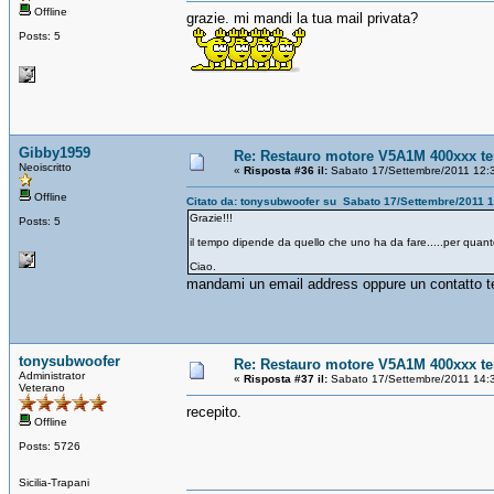
Offline
grazie. mi mandi la tua mail privata?
Posts: 5
Gibby1959
Re: Restauro motore V5A1M 400xxx te
Neoiscritto
«
Risposta #36 il:
Sabato 17/Settembre/2011 12:
Offline
Citato da: tonysubwoofer su Sabato 17/Settembre/2011 
Grazie!!!
Posts: 5
il tempo dipende da quello che uno ha da fare.....per quanto
Ciao.
mandami un email address oppure un contatto t
tonysubwoofer
Re: Restauro motore V5A1M 400xxx te
Administrator
«
Risposta #37 il:
Sabato 17/Settembre/2011 14:
Veterano
recepito.
Offline
Posts: 5726
Sicilia-Trapani