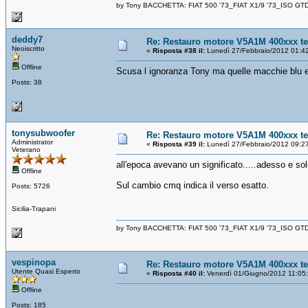
by Tony BACCHETTA: FIAT 500 '73_FIAT X1/9 '73_ISO GT
deddy7
Re: Restauro motore V5A1M 400xxx t
Neoiscritto
«
Risposta #38 il:
Lunedì 27/Febbraio/2012 01:4
Offline
Scusa l ignoranza Tony ma quelle macchie blu e
Posts: 38
tonysubwoofer
Re: Restauro motore V5A1M 400xxx t
Administrator
«
Risposta #39 il:
Lunedì 27/Febbraio/2012 09:2
Veterano
all'epoca avevano un significato.....adesso e sol
Offline
Sul cambio cmq indica il verso esatto.
Posts: 5726
Sicilia-Trapani
by Tony BACCHETTA: FIAT 500 '73_FIAT X1/9 '73_ISO GT
vespinopa
Re: Restauro motore V5A1M 400xxx t
Utente Quasi Esperto
«
Risposta #40 il:
Venerdì 01/Giugno/2012 11:05
Offline
Posts: 185