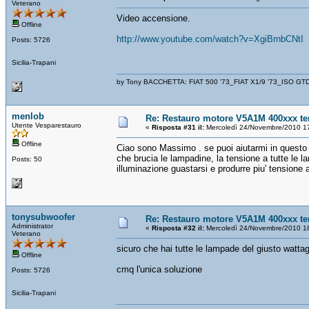
Veterano
Video accensione.
Offline
http://www.youtube.com/watch?v=XgiBrnbCNtI
Posts: 5726
Sicilia-Trapani
by Tony BACCHETTA: FIAT 500 '73_FIAT X1/9 '73_ISO GT
menlob
Re: Restauro motore V5A1M 400xxx te
Utente Vesparestauro
«
Risposta #31 il:
Mercoledì 24/Novembre/2010 1
Offline
Ciao sono Massimo . se puoi aiutarmi in questo
che brucia le lampadine, la tensione a tutte le l
Posts: 50
illuminazione guastarsi e produrre piu' tensione 
tonysubwoofer
Re: Restauro motore V5A1M 400xxx te
Administrator
«
Risposta #32 il:
Mercoledì 24/Novembre/2010 1
Veterano
sicuro che hai tutte le lampade del giusto watta
Offline
cmq l'unica soluzione
Posts: 5726
Sicilia-Trapani