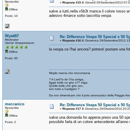
Neoiscritto
«
Risposta #15 il:
Giovedì 05/Settembre/2013 07:3
Offline
salve a tutti,nella v5b3t manca il colore rosso
adesivo 4marce sotto lascritta vespa
Posts: 10
Wyatt87
Re: Differenze Vespa 50 Special e 50 S
Moderator
«
Risposta #16 il:
Domenica 29/Settembre/2013 13
Utente Vesparestauro
la vespa ce l'hai ancora? potresti postare una fo
Offline
Posts: 60
Meglio marcia che monomarcia
? A Lard?a de t?ra antiga,
figgie belle no ghe n?? miga.
Quelle belle che ghe son,
son tutte a Castigion ?
Da non dimenticare che il polo aeronautico della Piaggio Ae
meccanico
Re: Differenze Vespa 50 Special e 50 S
Neoiscritto
«
Risposta #17 il:
Domenica 26/Ottobre/2014 20:3
Offline
salve.una domanda ho appena preso una 50 specia
possibile farla di un colore antecedente all'anno
Posts: 2