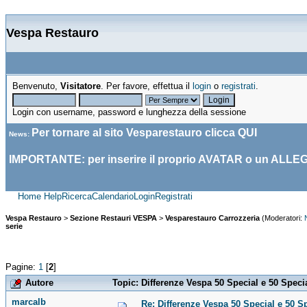
Vespa Restauro
Benvenuto,
Visitatore
. Per favore, effettua il
login
o
registrati
.
Login con username, password e lunghezza della sessione
Per tornare al sito Vesparestauro clicca
QUI
News
:
IMPORTANTE: per inserire il proprio AVATAR o un ALLE
Home
Help
Ricerca
Calendario
Login
Registrati
Vespa Restauro
>
Sezione Restauri VESPA
>
Vesparestauro Carrozzeria
(Moderatori:
serie
Pagine:
1
[
2
]
Autore
Topic: Differenze Vespa 50 Special e 50 Specia
marcalb
Re: Differenze Vespa 50 Special e 50 S