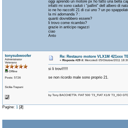
oggi aprendo un motore px ho fatto una bella cap
infatti mi sono caduti i "pallini" dell albero di nat
io ne ho raccolti 21 di cui uno ? un po spappolat
la mi adomanda ? :
quanti dovrebbero essere?
li trovo come ricambio?
grazie in anticipo ragazzi
ciao
Anto
tonysubwoofer
Re: Restauro motore VLX1M 421xxx T
Administrator
«
Risposta #29 il:
Mercoledì 05/Ottobre/2011 18:3
Veterano
si li trovi!!!!!
Offline
se non ricordo male sono proprio 21.
Posts: 5726
Sicilia-Trapani
by Tony BACCHETTA: FIAT 500 '73_FIAT X1/9 '73_ISO GT
Pagine:
1
[
2
]