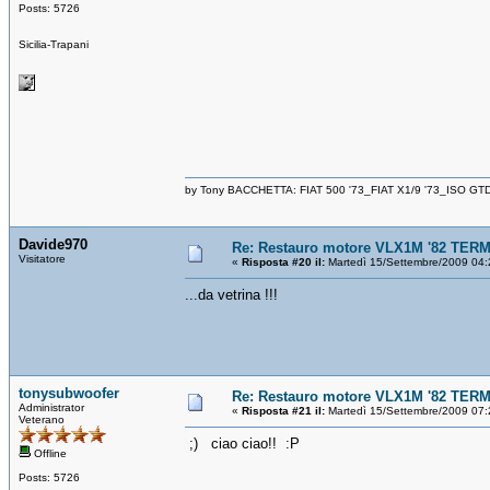
Posts: 5726
Sicilia-Trapani
by Tony BACCHETTA: FIAT 500 '73_FIAT X1/9 '73_ISO GT
Davide970
Re: Restauro motore VLX1M '82 TERM
Visitatore
«
Risposta #20 il:
Martedì 15/Settembre/2009 04:
...da vetrina !!!
tonysubwoofer
Re: Restauro motore VLX1M '82 TERM
Administrator
«
Risposta #21 il:
Martedì 15/Settembre/2009 07:
Veterano
;) ciao ciao!! :P
Offline
Posts: 5726