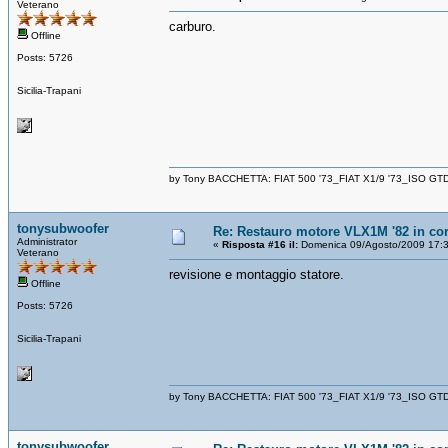
Veterano
carburo.
Offline
Posts: 5726
Sicilia-Trapani
by Tony BACCHETTA: FIAT 500 '73_FIAT X1/9 '73_ISO GT
tonysubwoofer
Re: Restauro motore VLX1M '82 in cor
Administrator
«
Risposta #16 il:
Domenica 09/Agosto/2009 17:3
Veterano
revisione e montaggio statore.
Offline
Posts: 5726
Sicilia-Trapani
by Tony BACCHETTA: FIAT 500 '73_FIAT X1/9 '73_ISO GT
tonysubwoofer