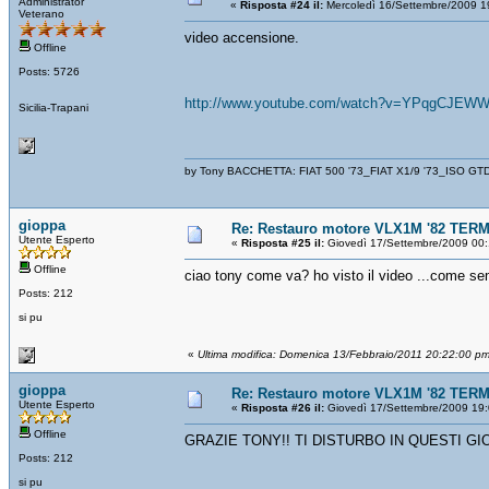
Administrator
«
Risposta #24 il:
Mercoledì 16/Settembre/2009 1
Veterano
video accensione.
Offline
Posts: 5726
http://www.youtube.com/watch?v=YPqgCJEW
Sicilia-Trapani
by Tony BACCHETTA: FIAT 500 '73_FIAT X1/9 '73_ISO GT
gioppa
Re: Restauro motore VLX1M '82 TERM
Utente Esperto
«
Risposta #25 il:
Giovedì 17/Settembre/2009 00:
Offline
ciao tony come va? ho visto il video ...come s
Posts: 212
si pu
«
Ultima modifica: Domenica 13/Febbraio/2011 20:22:00 p
gioppa
Re: Restauro motore VLX1M '82 TERM
Utente Esperto
«
Risposta #26 il:
Giovedì 17/Settembre/2009 19:
Offline
GRAZIE TONY!! TI DISTURBO IN QUESTI G
Posts: 212
si pu