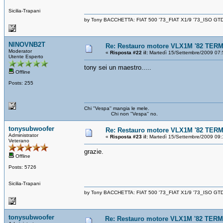
Sicilia-Trapani
by Tony BACCHETTA: FIAT 500 '73_FIAT X1/9 '73_ISO GT
NINOVNB2T
Re: Restauro motore VLX1M '82 TERM
Moderator
«
Risposta #22 il:
Martedì 15/Settembre/2009 07:
Utente Esperto
tony sei un maestro.....
Offline
Posts: 255
Chi ''Vespa'' mangia le mele.
Chi non ''Vespa'' no.
tonysubwoofer
Re: Restauro motore VLX1M '82 TERM
Administrator
«
Risposta #23 il:
Martedì 15/Settembre/2009 09:
Veterano
grazie.
Offline
Posts: 5726
Sicilia-Trapani
by Tony BACCHETTA: FIAT 500 '73_FIAT X1/9 '73_ISO GT
tonysubwoofer
Re: Restauro motore VLX1M '82 TERM