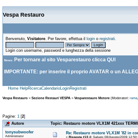
Vespa Restauro
Benvenuto,
Visitatore
. Per favore, effettua il
login
o
registrati
.
Login con username, password e lunghezza della sessione
Per tornare al sito Vesparestauro clicca
QUI
News
:
IMPORTANTE: per inserire il proprio AVATAR o un ALLE
Home
Help
Ricerca
Calendario
Login
Registrati
Vespa Restauro
>
Sezione Restauri VESPA
>
Vesparestauro Motore
(Moderatori:
rama
Pagine:
1
[
2
]
Autore
Topic: Restauro motore VLX1M 421xxx TERMIN
tonysubwoofer
Re: Restauro motore VLX1M '82 in cor
Administrator
«
Risposta #15 il:
Sabato 08/Agosto/2009 12:50: