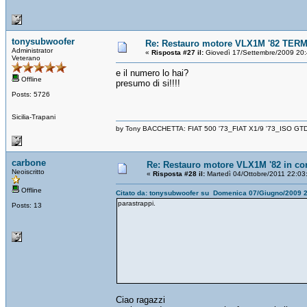
tonysubwoofer
Re: Restauro motore VLX1M '82 TERM
Administrator
«
Risposta #27 il:
Giovedì 17/Settembre/2009 20:
Veterano
e il numero lo hai?
Offline
presumo di si!!!!
Posts: 5726
Sicilia-Trapani
by Tony BACCHETTA: FIAT 500 '73_FIAT X1/9 '73_ISO GT
carbone
Re: Restauro motore VLX1M '82 in cor
Neoiscritto
«
Risposta #28 il:
Martedì 04/Ottobre/2011 22:03
Offline
Citato da: tonysubwoofer su Domenica 07/Giugno/2009 
parastrappi.
Posts: 13
Ciao ragazzi