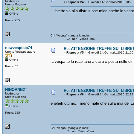
Moderator
«
Risposta #4 il:
Giovedì 14/Gennaio/2010 10:23
Utente Esperto
il libretto va alla distruzione mica anche la ves
Offline
Posts: 255
Chi ''Vespa'' mangia le mele.
Chi non ''Vespa'' no.
newvespista74
Re: ATTENZIONE TRUFFE SUI LIBRET
Utente Vesparestauro
«
Risposta #5 il:
Giovedì 14/Gennaio/2010 21:20
Offline
la vespa te la reapitano a casa x posta nelle dim
Posts: 65
NINOVNB2T
Re: ATTENZIONE TRUFFE SUI LIBRET
Moderator
«
Risposta #6 il:
Giovedì 14/Gennaio/2010 22:18
Utente Esperto
eheheh ottimo... meno male che sulla mia del 1967 
Offline
Posts: 255
Chi ''Vespa'' mangia le mele.
Chi non ''Vespa'' no.