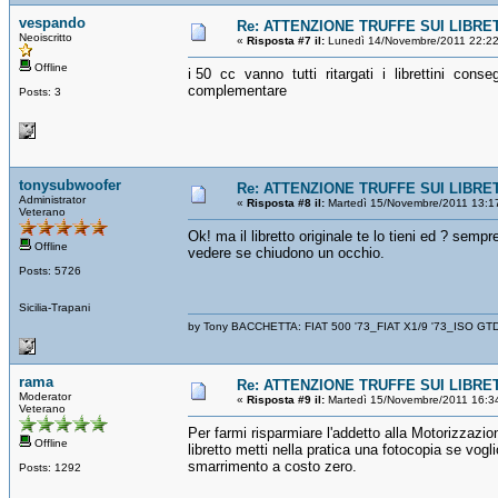
vespando
Re: ATTENZIONE TRUFFE SUI LIBRET
Neoiscritto
«
Risposta #7 il:
Lunedì 14/Novembre/2011 22:22
Offline
i 50 cc vanno tutti ritargati i librettini cons
complementare
Posts: 3
tonysubwoofer
Re: ATTENZIONE TRUFFE SUI LIBRET
Administrator
«
Risposta #8 il:
Martedì 15/Novembre/2011 13:1
Veterano
Ok! ma il libretto originale te lo tieni ed ? sempr
Offline
vedere se chiudono un occhio.
Posts: 5726
Sicilia-Trapani
by Tony BACCHETTA: FIAT 500 '73_FIAT X1/9 '73_ISO GT
rama
Re: ATTENZIONE TRUFFE SUI LIBRET
Moderator
«
Risposta #9 il:
Martedì 15/Novembre/2011 16:3
Veterano
Per farmi risparmiare l'addetto alla Motorizzazio
Offline
libretto metti nella pratica una fotocopia se vogli
smarrimento a costo zero.
Posts: 1292