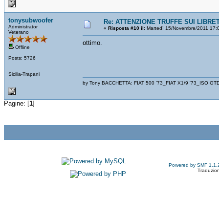
tonysubwoofer
Re: ATTENZIONE TRUFFE SUI LIBRET
Administrator
«
Risposta #10 il:
Martedì 15/Novembre/2011 17:
Veterano
ottimo.
Offline
Posts: 5726
Sicilia-Trapani
by Tony BACCHETTA: FIAT 500 '73_FIAT X1/9 '73_ISO GT
Pagine: [
1
]
Powered by SMF 1.1.
Traduzion