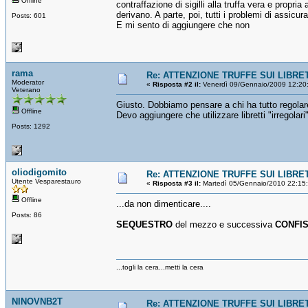
Offline
contraffazione di sigilli alla truffa vera e propri
derivano. A parte, poi, tutti i problemi di assicur
Posts: 601
E mi sento di aggiungere che non
rama
Re: ATTENZIONE TRUFFE SUI LIBRET
Moderator
«
Risposta #2 il:
Venerdì 09/Gennaio/2009 12:20
Veterano
Giusto. Dobbiamo pensare a chi ha tutto regolare
Offline
Devo aggiungere che utilizzare libretti "irregolari
Posts: 1292
oliodigomito
Re: ATTENZIONE TRUFFE SUI LIBRET
Utente Vesparestauro
«
Risposta #3 il:
Martedì 05/Gennaio/2010 22:15
Offline
...da non dimenticare....
Posts: 86
SEQUESTRO
del mezzo e successiva
CONFI
...togli la cera...metti la cera
NINOVNB2T
Re: ATTENZIONE TRUFFE SUI LIBRET