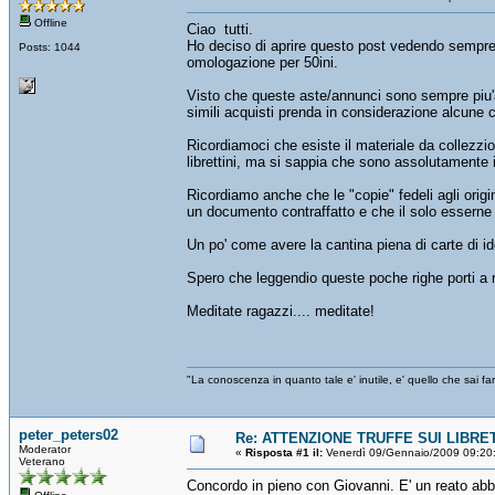
Offline
Ciao tutti.
Ho deciso di aprire questo post vedendo sempre m
Posts: 1044
omologazione per 50ini.
Visto che queste aste/annunci sono sempre piu'al 
simili acquisti prenda in considerazione alcune 
Ricordiamoci che esiste il materiale da collezzio
librettini, ma si sappia che sono assolutamente 
Ricordiamo anche che le "copie" fedeli agli origi
un documento contraffatto e che il solo esserne 
Un po' come avere la cantina piena di carte di ide
Spero che leggendio queste poche righe porti a ri
Meditate ragazzi.... meditate!
"La conoscenza in quanto tale e' inutile, e' quello che sai 
peter_peters02
Re: ATTENZIONE TRUFFE SUI LIBRET
Moderator
«
Risposta #1 il:
Venerdì 09/Gennaio/2009 09:20
Veterano
Concordo in pieno con Giovanni. E' un reato abbas