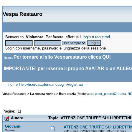
Vespa Restauro
Benvenuto,
Visitatore
. Per favore, effettua il
login
o
registrati
.
Login con username, password e lunghezza della sessione
Per tornare al sito Vesparestauro clicca
QUI
News
:
IMPORTANTE: per inserire il proprio AVATAR o un ALLE
Home
Help
Ricerca
Calendario
Login
Registrati
Vespa Restauro
>
La nostra rovina
>
Burocrazia
(Moderatori:
peter_peters02
,
rama
,
NI
Pagine: [
1
]
Autore
Topic: ATTENZIONE TRUFFE SUI LIBRETTINI 50
Giovanni
ATTENZIONE TRUFFE SUI LIBRETTIN
Veterano
«
il:
Lunedì 22/Dicembre/2008 19:28:12 pm »