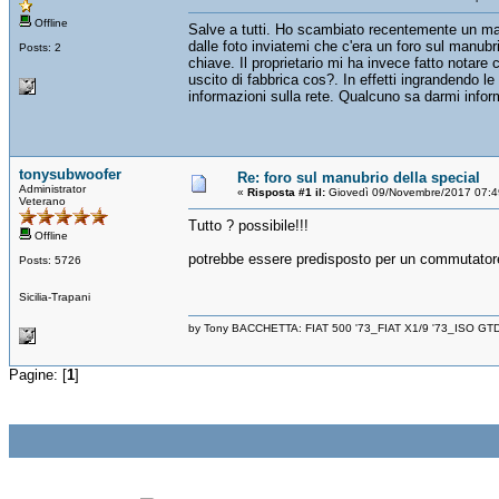
Offline
Salve a tutti. Ho scambiato recentemente un man
dalle foto inviatemi che c'era un foro sul manu
Posts: 2
chiave. Il proprietario mi ha invece fatto notare
uscito di fabbrica cos?. In effetti ingrandendo le
informazioni sulla rete. Qualcuno sa darmi infor
tonysubwoofer
Re: foro sul manubrio della special
Administrator
«
Risposta #1 il:
Giovedì 09/Novembre/2017 07:4
Veterano
Tutto ? possibile!!!
Offline
potrebbe essere predisposto per un commutatore 
Posts: 5726
Sicilia-Trapani
by Tony BACCHETTA: FIAT 500 '73_FIAT X1/9 '73_ISO GT
Pagine: [
1
]