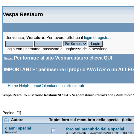
Vespa Restauro
Benvenuto,
Visitatore
. Per favore, effettua il
login
o
registrati
.
Login con username, password e lunghezza della sessione
Per tornare al sito Vesparestauro clicca
QUI
News
:
IMPORTANTE: per inserire il proprio AVATAR o un ALLE
Home
Help
Ricerca
Calendario
Login
Registrati
Vespa Restauro
>
Sezione Restauri VESPA
>
Vesparestauro Carrozzeria
(Moderatori:
Pagine: [
1
]
Autore
Topic: foro sul manubrio della special (Letto 
gianni special
foro sul manubrio della special
Neoiscritto
«
il:
Mercoledì 08/Novembre/2017 19:33:03 pm 