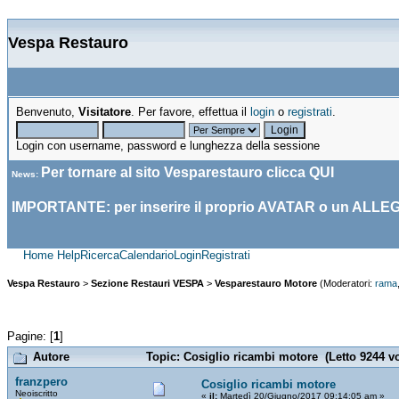
Vespa Restauro
Benvenuto,
Visitatore
. Per favore, effettua il
login
o
registrati
.
Login con username, password e lunghezza della sessione
Per tornare al sito Vesparestauro clicca
QUI
News
:
IMPORTANTE: per inserire il proprio AVATAR o un ALLE
Home
Help
Ricerca
Calendario
Login
Registrati
Vespa Restauro
>
Sezione Restauri VESPA
>
Vesparestauro Motore
(Moderatori:
rama
Pagine: [
1
]
Autore
Topic: Cosiglio ricambi motore (Letto 9244 vo
franzpero
Cosiglio ricambi motore
Neoiscritto
«
il:
Martedì 20/Giugno/2017 09:14:05 am »