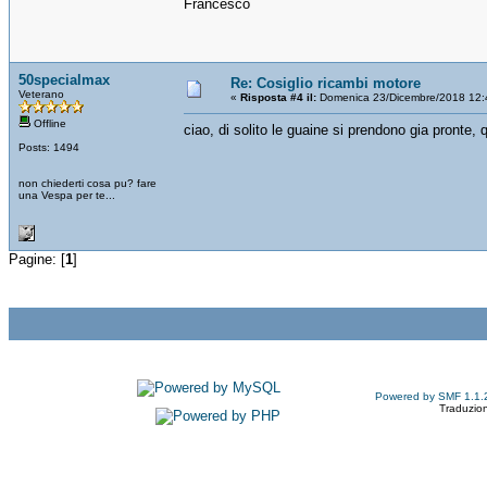
Francesco
50specialmax
Re: Cosiglio ricambi motore
Veterano
«
Risposta #4 il:
Domenica 23/Dicembre/2018 12:
Offline
ciao, di solito le guaine si prendono gia pronte, 
Posts: 1494
non chiederti cosa pu? fare
una Vespa per te...
Pagine: [
1
]
Powered by SMF 1.1.
Traduzion