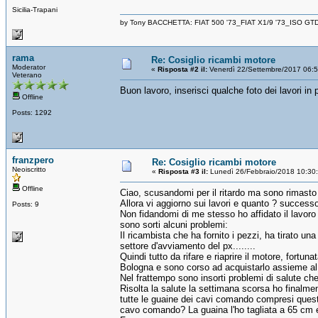
Sicilia-Trapani
by Tony BACCHETTA: FIAT 500 '73_FIAT X1/9 '73_ISO GT
rama
Re: Cosiglio ricambi motore
Moderator
«
Risposta #2 il:
Venerdì 22/Settembre/2017 06:
Veterano
Buon lavoro, inserisci qualche foto dei lavori in
Offline
Posts: 1292
franzpero
Re: Cosiglio ricambi motore
Neoiscritto
«
Risposta #3 il:
Lunedì 26/Febbraio/2018 10:30
Offline
Ciao, scusandomi per il ritardo ma sono rimasto a
Allora vi aggiorno sui lavori e quanto ? success
Posts: 9
Non fidandomi di me stesso ho affidato il lavor
sono sorti alcuni problemi:
Il ricambista che ha fornito i pezzi, ha tirato un
settore d'avviamento del px........
Quindi tutto da rifare e riaprire il motore, fortu
Bologna e sono corso ad acquistarlo assieme al 
Nel frattempo sono insorti problemi di salute che
Risolta la salute la settimana scorsa ho finalmen
tutte le guaine dei cavi comando compresi questi
cavo comando? La guaina l'ho tagliata a 65 cm e