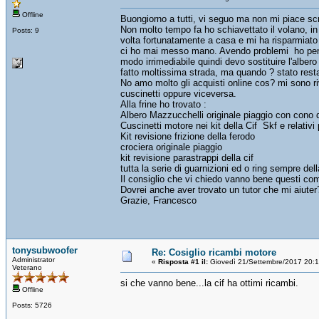
Offline
Buongiorno a tutti, vi seguo ma non mi piace scr
Non molto tempo fa ho schiavettato il volano, in 
Posts: 9
volta fortunatamente a casa e mi ha risparmiato
ci ho mai messo mano. Avendo problemi ho pensato
modo irrimediabile quindi devo sostituire l'albe
fatto moltissima strada, ma quando ? stato restau
No amo molto gli acquisti online cos? mi sono riv
cuscinetti oppure viceversa.
Alla frine ho trovato :
Albero Mazzucchelli originale piaggio con con
Cuscinetti motore nei kit della Cif Skf e relativi
Kit revisione frizione della ferodo
crociera originale piaggio
kit revisione parastrappi della cif
tutta la serie di guarnizioni ed o ring sempre dell
Il consiglio che vi chiedo vanno bene questi co
Dovrei anche aver trovato un tutor che mi aiuter? 
Grazie, Francesco
tonysubwoofer
Re: Cosiglio ricambi motore
Administrator
«
Risposta #1 il:
Giovedì 21/Settembre/2017 20:
Veterano
si che vanno bene...la cif ha ottimi ricambi.
Offline
Posts: 5726