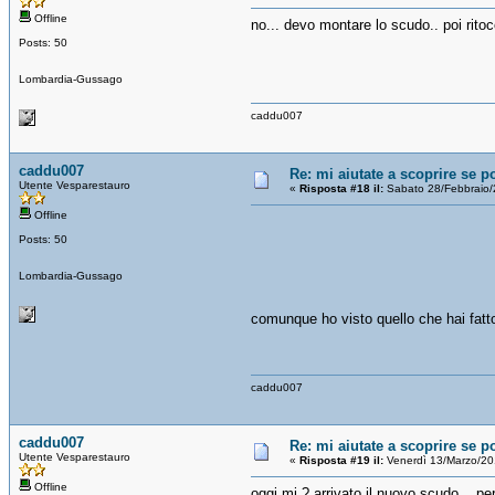
Offline
no... devo montare lo scudo.. poi rito
Posts: 50
Lombardia-Gussago
caddu007
caddu007
Re: mi aiutate a scoprire se p
Utente Vesparestauro
«
Risposta #18 il:
Sabato 28/Febbraio/
Offline
Posts: 50
Lombardia-Gussago
comunque ho visto quello che hai fat
caddu007
caddu007
Re: mi aiutate a scoprire se p
Utente Vesparestauro
«
Risposta #19 il:
Venerdì 13/Marzo/20
Offline
oggi mi ? arrivato il nuovo scudo... pe