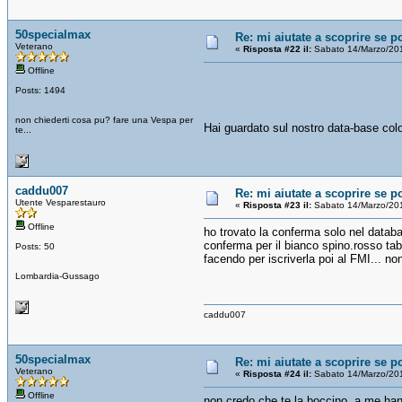
50specialmax
Re: mi aiutate a scoprire se p
Veterano
«
Risposta #22 il:
Sabato 14/Marzo/201
Offline
Posts: 1494
non chiederti cosa pu? fare una Vespa per
Hai guardato sul nostro data-base colori
te...
caddu007
Re: mi aiutate a scoprire se p
Utente Vesparestauro
«
Risposta #23 il:
Sabato 14/Marzo/20
Offline
ho trovato la conferma solo nel databa
conferma per il bianco spino.rosso tab
Posts: 50
facendo per iscriverla poi al FMI... no
Lombardia-Gussago
caddu007
50specialmax
Re: mi aiutate a scoprire se p
Veterano
«
Risposta #24 il:
Sabato 14/Marzo/20
Offline
non credo che te la boccino, a me hann