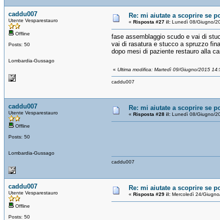
caddu007
Re: mi aiutate a scoprire se p
Utente Vesparestauro
«
Risposta #27 il:
Lunedì 08/Giugno/20
Offline
fase assemblaggio scudo e vai di stuc
vai di rasatura e stucco a spruzzo fina
Posts: 50
dopo mesi di paziente restauro alla c
Lombardia-Gussago
«
Ultima modifica: Martedì 09/Giugno/2015 1
caddu007
caddu007
Re: mi aiutate a scoprire se p
Utente Vesparestauro
«
Risposta #28 il:
Lunedì 08/Giugno/20
Offline
Posts: 50
Lombardia-Gussago
caddu007
caddu007
Re: mi aiutate a scoprire se p
Utente Vesparestauro
«
Risposta #29 il:
Mercoledì 24/Giugno
Offline
Posts: 50