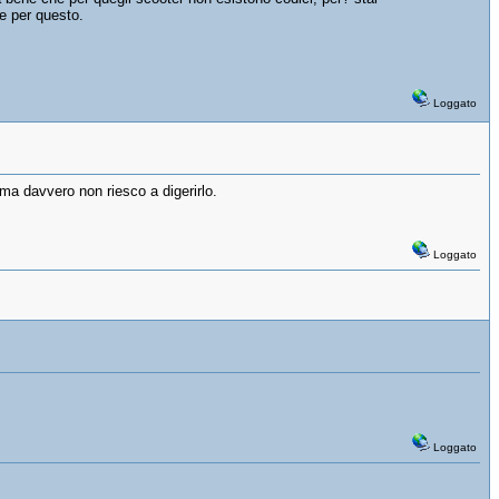
he per questo.
Loggato
 ma davvero non riesco a digerirlo.
Loggato
Loggato