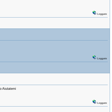
Loggato
Loggato
o Aiutatemi
Loggato