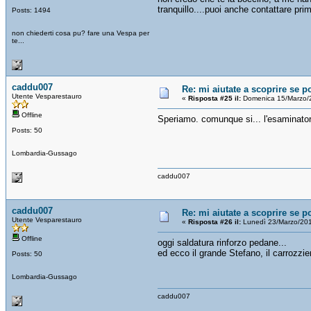
tranquillo....puoi anche contattare pri
Posts: 1494
non chiederti cosa pu? fare una Vespa per
te...
caddu007
Re: mi aiutate a scoprire se p
Utente Vesparestauro
«
Risposta #25 il:
Domenica 15/Marzo/
Offline
Speriamo. comunque si... l'esaminatore 
Posts: 50
Lombardia-Gussago
caddu007
caddu007
Re: mi aiutate a scoprire se p
Utente Vesparestauro
«
Risposta #26 il:
Lunedì 23/Marzo/201
Offline
oggi saldatura rinforzo pedane...
ed ecco il grande Stefano, il carrozzi
Posts: 50
Lombardia-Gussago
caddu007