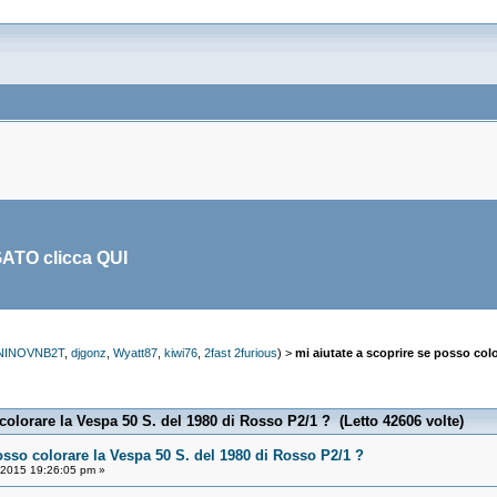
GATO clicca
QUI
NINOVNB2T
,
djgonz
,
Wyatt87
,
kiwi76
,
2fast 2furious
) >
mi aiutate a scoprire se posso colo
colorare la Vespa 50 S. del 1980 di Rosso P2/1 ? (Letto 42606 volte)
osso colorare la Vespa 50 S. del 1980 di Rosso P2/1 ?
/2015 19:26:05 pm »