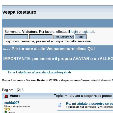
Vespa Restauro
Benvenuto,
Visitatore
. Per favore, effettua il
login
o
registrati
.
Login con username, password e lunghezza della sessione
Per tornare al sito Vesparestauro clicca
QUI
News
:
IMPORTANTE: per inserire il proprio AVATAR o un ALLE
Home
Help
Ricerca
Calendario
Login
Registrati
Vespa Restauro
>
Sezione Restauri VESPA
>
Vesparestauro Carrozzeria
(Moderatori:
Pagine:
1
[
2
]
3
Autore
Topic: mi aiutate a scoprire se posso 
caddu007
Re: mi aiutate a scoprire se p
Utente Vesparestauro
«
Risposta #15 il:
Venerdì 27/Febbraio
Offline