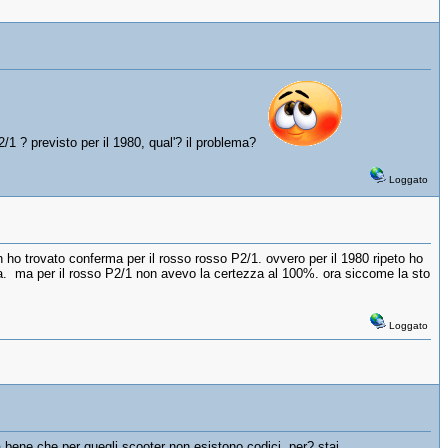
 P2/1 ? previsto per il 1980, qual'? il problema?
Loggato
 ho trovato conferma per il rosso rosso P2/1. ovvero per il 1980 ripeto ho
lla. ma per il rosso P2/1 non avevo la certezza al 100%. ora siccome la sto
Loggato
a bene che per quegli scooter non esistono codici, per? stai