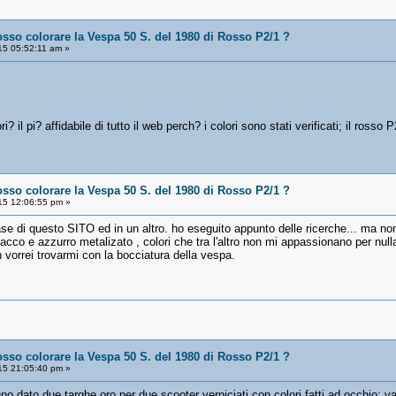
osso colorare la Vespa 50 S. del 1980 di Rosso P2/1 ?
5 05:52:11 am »
? il pi? affidabile di tutto il web perch? i colori sono stati verificati; il rosso
osso colorare la Vespa 50 S. del 1980 di Rosso P2/1 ?
15 12:06:55 pm »
se di questo SITO ed in un altro. ho eseguito appunto delle ricerche... ma non
acco e azzurro metalizato , colori che tra l'altro non mi appassionano per nu
n vorrei trovarmi con la bocciatura della vespa.
osso colorare la Vespa 50 S. del 1980 di Rosso P2/1 ?
15 21:05:40 pm »
o dato due targhe oro per due scooter verniciati con colori fatti ad occhio; v