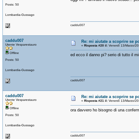
Posts: 50
Lombardia-Gussago
caddu007
caddu007
Re: mi aiutate a scoprire se p
Utente Vesparestauro
«
Risposta #20 il:
Venerdì 13/Marzo/20
Offline
ed ecco il danno pi? serio di tutto il m
Posts: 50
Lombardia-Gussago
caddu007
caddu007
Re: mi aiutate a scoprire se p
Utente Vesparestauro
«
Risposta #21 il:
Venerdì 13/Marzo/20
Offline
ora davvero ho bisogno di una conferm
Posts: 50
Lombardia-Gussago
caddu007