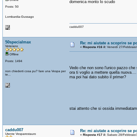
domenica monto lo scudo
Posts: 50
Lombardia-Gussago
caddu007
50specialmax
Re: mi aiutate a scoprire se p
Veterano
«
Risposta #16 il:
Venerdì 27/Febbraio
Offline
Posts: 1494
Vedo che non sono l'unico pazzo ch
non chiederti cosa pu? fare una Vespa per
ora ti voglio a mettere quella nuova....
te...
ma poi hai dato subito il primer?
stai attento che si ossida immediatam
caddu007
Re: mi aiutate a scoprire se p
Utente Vesparestauro
«
Risposta #17 il:
Sabato 28/Febbraio/