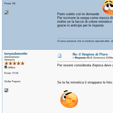
Posts: 68
Parto subito con le domande
Per iscrivere la vespa come mezzo d'
inoltre se la faccio di colore mimetico 
grazie in anticipo per le risposte
Ci sono persone che si credono speciali.altre, s
tonysubwoofer
Re: il Vespino di Floro
Administrator
«
Risposta #3 il:
Domenica 03/Mar
Veterano
Per essere considerata d'epoca deve 
Offline
Posts: 5726
Sicilia-Trapani
Se la fai mimetica ti strappano le fot