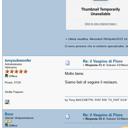
«
Ultima modifica: Mercoledì 08/Aprile/2015 14
Ci sono persone che si credono speciali.altre, s
tonysubwoofer
Re: il Vespino di Floro
Administrator
«
Risposta #1 il:
Sabato 02/Marz
Veterano
Molto bene.
Offline
Siamo lieti di seguire il restauro.
Posts: 5726
Sicilia-Trapani
by Tony BACCHETTA: FIAT 500 '73_FIAT X1/9
floro
Re: il Vespino di Floro
Utente Vesparestauro
«
Risposta #2 il:
Sabato 02/Marz
Offline