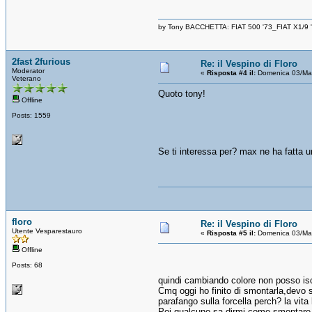
by Tony BACCHETTA: FIAT 500 '73_FIAT X1/9
2fast 2furious
Re: il Vespino di Floro
Moderator
«
Risposta #4 il:
Domenica 03/Mar
Veterano
Quoto tony!
Offline
Posts: 1559
Se ti interessa per? max ne ha fatta u
floro
Re: il Vespino di Floro
Utente Vesparestauro
«
Risposta #5 il:
Domenica 03/Mar
Offline
Posts: 68
quindi cambiando colore non posso i
Cmq oggi ho finito di smontarla,devo so
parafango sulla forcella perch? la vita l
Poi qualcuno sa dirmi come smontare il 