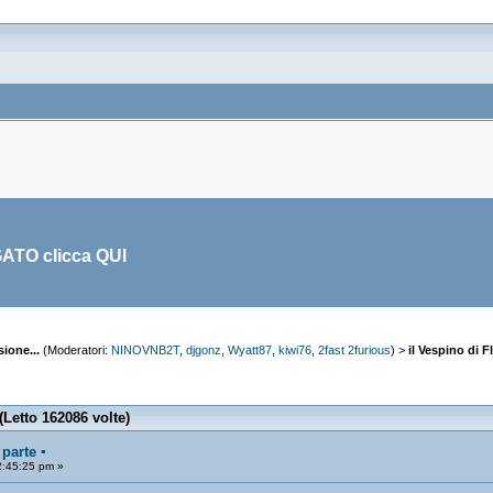
GATO clicca
QUI
ione...
(Moderatori:
NINOVNB2T
,
djgonz
,
Wyatt87
,
kiwi76
,
2fast 2furious
) >
il Vespino di Fl
 (Letto 162086 volte)
 parte ▪
:45:25 pm »