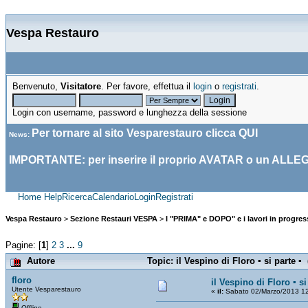
Vespa Restauro
Benvenuto,
Visitatore
. Per favore, effettua il
login
o
registrati
.
Login con username, password e lunghezza della sessione
Per tornare al sito Vesparestauro clicca
QUI
News
:
IMPORTANTE: per inserire il proprio AVATAR o un ALLE
Home
Help
Ricerca
Calendario
Login
Registrati
Vespa Restauro
>
Sezione Restauri VESPA
>
I "PRIMA" e DOPO" e i lavori in progress
Pagine: [
1
]
2
3
...
9
Autore
Topic: il Vespino di Floro ▪ si parte ▪
floro
il Vespino di Floro ▪ si
Utente Vesparestauro
«
il:
Sabato 02/Marzo/2013 12
Offline