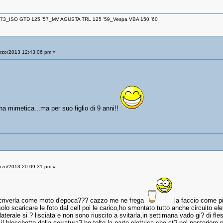
 '73_ISO GTD 125 '57_MV AGUSTA TRL 125 '59_Vespa VBA 150 '60
zo/2013 12:43:06 pm »
na mimetica...ma per suo figlio di 9 anni!!
zo/2013 20:09:31 pm »
scriverla come moto d'epoca??? cazzo me ne frega
la faccio come pi
lo scaricare le foto dal cell poi le carico,ho smontato tutto anche circuito ele
aterale si ? lisciata e non sono riuscito a svitarla,in settimana vado gi? di fless
blocchetto della serratura? ho tolto la parte elettrica che st? nel posteriore,pe