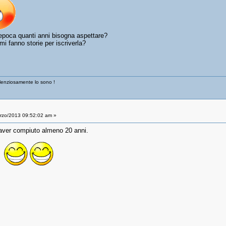
epoca quanti anni bisogna aspettare?
mi fanno storie per iscriverla?
ilenziosamente lo sono !
zo/2013 09:52:02 am »
aver compiuto almeno 20 anni.
o.