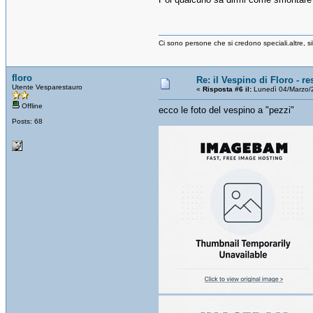
Ci sono persone che si credono speciali.altre, s
floro
Re: il Vespino di Floro - r
Utente Vesparestauro
«
Risposta #6 il:
Lunedì 04/Marzo/
Offline
ecco le foto del vespino a "pezzi"
Posts: 68