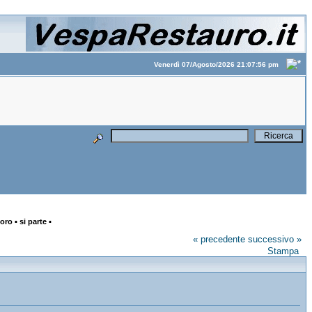
Venerdì 07/Agosto/2026 21:07:56 pm
oro ▪ si parte ▪
« precedente
successivo »
Stampa