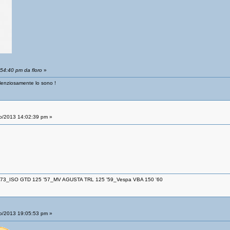
:54:40 pm da floro
»
ilenziosamente lo sono !
o/2013 14:02:39 pm »
 '73_ISO GTD 125 '57_MV AGUSTA TRL 125 '59_Vespa VBA 150 '60
o/2013 19:05:53 pm »