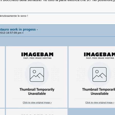
ilenziosamente lo sono !
estauro work in progess -
2013 18:57:09 pm »