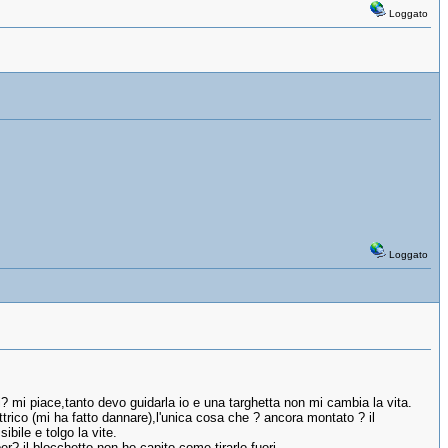
Loggato
Loggato
? mi piace,tanto devo guidarla io e una targhetta non mi cambia la vita.
ttrico (mi ha fatto dannare),l'unica cosa che ? ancora montato ? il
ibile e tolgo la vite.
r? il blocchetto non ho capito come tirarlo fuori .