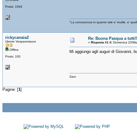
Posts: 1044
"La conoscenza in quanto tale e' inutile, e' qu
rickycanaia2
Re: Buona Pasqua a tutti!
Utente Vesparestauro
«
Risposta #1 il:
Domenica 23/Mar
Offline
Mi aggiungo agli auguri di Giovanni, b
Posts: 100
Sani
Pagine: [
1
]