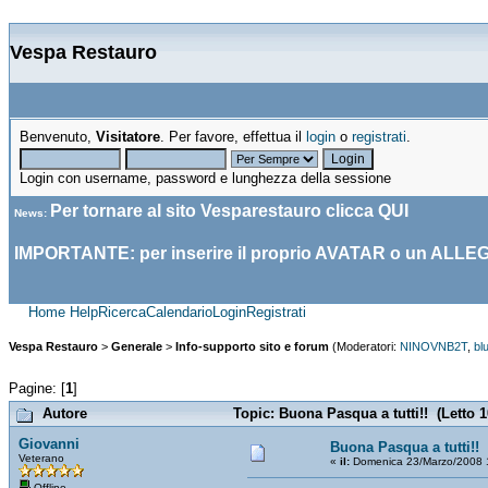
Vespa Restauro
Benvenuto,
Visitatore
. Per favore, effettua il
login
o
registrati
.
Login con username, password e lunghezza della sessione
Per tornare al sito Vesparestauro clicca
QUI
News
:
IMPORTANTE: per inserire il proprio AVATAR o un ALLE
Home
Help
Ricerca
Calendario
Login
Registrati
Vespa Restauro
>
Generale
>
Info-supporto sito e forum
(Moderatori:
NINOVNB2T
,
bl
Pagine: [
1
]
Autore
Topic: Buona Pasqua a tutti!! (Letto 1
Giovanni
Buona Pasqua a tutti!!
Veterano
«
il:
Domenica 23/Marzo/2008 
Offline