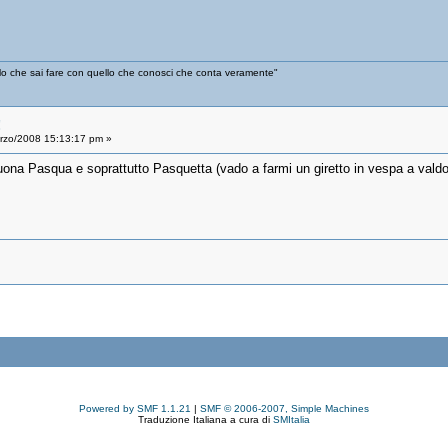
ello che sai fare con quello che conosci che conta veramente"
!
zo/2008 15:13:17 pm »
uona Pasqua e soprattutto Pasquetta (vado a farmi un giretto in vespa a valdo
Powered by SMF 1.1.21
|
SMF © 2006-2007, Simple Machines
Traduzione Italiana a cura di
SMItalia