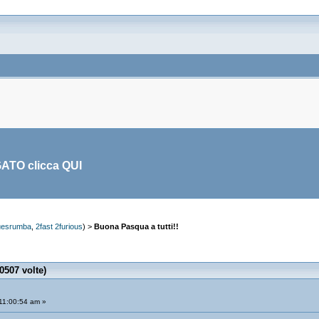
GATO clicca
QUI
uesrumba
,
2fast 2furious
) >
Buona Pasqua a tutti!!
0507 volte)
11:00:54 am »