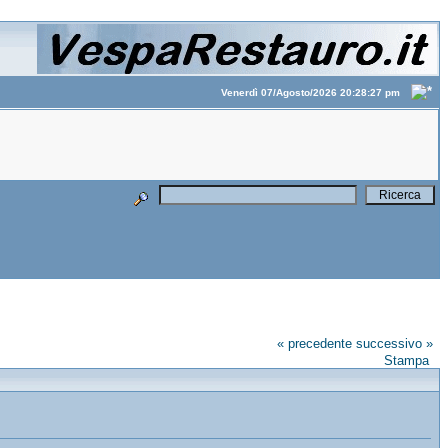
Venerdì 07/Agosto/2026 20:28:27 pm
« precedente
successivo »
Stampa