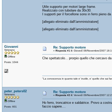
Utile supporto per motori large frame.
Realizzato con tubolare da 30x30.
I supporti per il forcellone sono in ferro pieno da
[allegato eliminato dall\'amministratore]
[allegato eliminato dall\'amministratore]
Giovanni
Re: Supporto motore
Veterano
«
Risposta #1 il:
Giovedì 08/Novembre/2007 18:1
Offline
Che spettatcolo... prorpio quello che cercavo da
Posts: 1044
"La conoscenza in quanto tale e' inutile, e' quello che sai 
peter_peters02
Re: Supporto motore
Veterano
«
Risposta #2 il:
Venerdì 09/Novembre/2007 12:2
Offline
Ho ferro, troncatrice e saldatrice. Provo a costr
faccio sapere....
Posts: 601