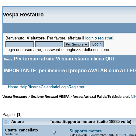
Vespa Restauro
Benvenuto,
Visitatore
. Per favore, effettua il
login
o
registrati
.
Login con username, password e lunghezza della sessione
Per tornare al sito Vesparestauro clicca
QUI
News
:
IMPORTANTE: per inserire il proprio AVATAR o un ALLE
Home
Help
Ricerca
Calendario
Login
Registrati
Vespa Restauro
>
Sezione Restauri VESPA
>
Vespa Attrezzi Fai da Te
(Moderatori:
NI
Pagine: [
1
]
Autore
Topic: Supporto motore (Letto 18885 volte)
utente_cancellato
Supporto motore
Visitatore
«
il:
Giovedì 08/Novembre/2007 18:17:12 pm 