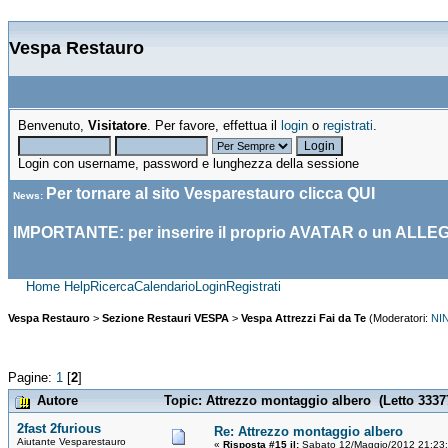
Vespa Restauro
Benvenuto,
Visitatore
. Per favore, effettua il
login
o
registrati
.
Login con username, password e lunghezza della sessione
Per tornare al sito Vesparestauro clicca
QUI
News
:
IMPORTANTE: per inserire il proprio AVATAR o un ALLE
Home
Help
Ricerca
Calendario
Login
Registrati
Vespa Restauro
>
Sezione Restauri VESPA
>
Vespa Attrezzi Fai da Te
(Moderatori:
NI
Pagine:
1
[
2
]
Autore
Topic: Attrezzo montaggio albero (Letto 33377
2fast 2furious
Re: Attrezzo montaggio albero
Aiutante Vesparestauro
«
Risposta #15 il:
Sabato 12/Maggio/2012 21:23