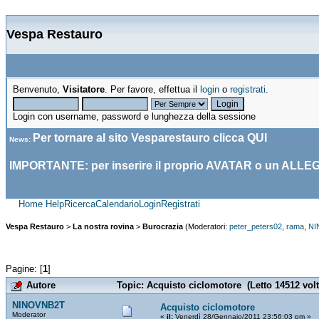
Vespa Restauro
Benvenuto,
Visitatore
. Per favore, effettua il
login
o
registrati
.
Login con username, password e lunghezza della sessione
Per tornare al sito Vesparestauro clicca
QUI
News
:
IMPORTANTE: per inserire il proprio AVATAR o un ALLE
Home
Help
Ricerca
Calendario
Login
Registrati
Vespa Restauro
>
La nostra rovina
>
Burocrazia
(Moderatori:
peter_peters02
,
rama
,
NI
Pagine: [
1
]
Autore
Topic: Acquisto ciclomotore (Letto 14512 volt
NINOVNB2T
Acquisto ciclomotore
Moderator
«
il:
Venerdì 28/Gennaio/2011 23:56:03 pm »