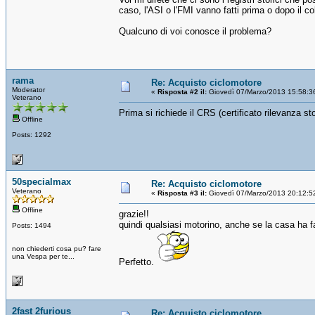
caso, l'ASI o l'FMI vanno fatti prima o dopo il c
Qualcuno di voi conosce il problema?
rama
Re: Acquisto ciclomotore
Moderator
«
Risposta #2 il:
Giovedì 07/Marzo/2013 15:58:3
Veterano
Prima si richiede il CRS (certificato rilevanza s
Offline
Posts: 1292
50specialmax
Re: Acquisto ciclomotore
Veterano
«
Risposta #3 il:
Giovedì 07/Marzo/2013 20:12:5
Offline
grazie!!
quindi qualsiasi motorino, anche se la casa ha fa
Posts: 1494
non chiederti cosa pu? fare
una Vespa per te...
Perfetto.
2fast 2furious
Re: Acquisto ciclomotore