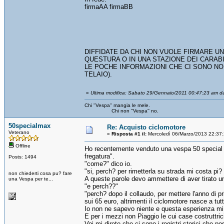
firmaAA firmaBB
DIFFIDATE DA CHI NON VUOLE FIRMARE UN
QUESTURA O IN UNA STAZIONE DEI CARABI
LE POCHE INFORMAZIONI CHE CI SONO NON
TELAIO).
«
Ultima modifica: Sabato 29/Gennaio/2011 00:47:23 am
Chi ''Vespa'' mangia le mele.
Chi non ''Vespa'' no.
50specialmax
Re: Acquisto ciclomotore
Veterano
«
Risposta #1 il:
Mercoledì 06/Marzo/2013 22:37
Offline
Ho recentemente venduto una vespa 50 special s
fregatura".
Posts: 1494
"come?" dico io.
"si, perch? per rimetterla su strada mi costa pi
non chiederti cosa pu? fare
A queste parole devo ammettere di aver tirato un
una Vespa per te...
"e perch??"
"perch? dopo il collaudo, per mettere l'anno di pr
sui 65 euro, altrimenti il ciclomotore nasce a tutti
Io non ne sapevo niente e questa esperienza mi
E per i mezzi non Piaggio le cui case costruttric
Voi mi direte che ci sono i registri storici che 