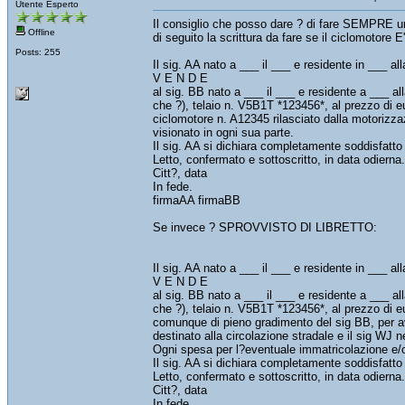
Utente Esperto
Il consiglio che posso dare ? di fare SEMPRE un
Offline
di seguito la scrittura da fare se il ciclomot
Posts: 255
Il sig. AA nato a ___ il ___ e residente in ___ a
V E N D E
al sig. BB nato a ___ il ___ e residente a ___ a
che ?), telaio n. V5B1T *123456*, al prezzo di euro
ciclomotore n. A12345 rilasciato dalla motorizz
visionato in ogni sua parte.
Il sig. AA si dichiara completamente soddisfatto
Letto, confermato e sottoscritto, in data odierna.
Citt?, data
In fede.
firmaAA firmaBB
Se invece ? SPROVVISTO DI LIBRETTO:
Il sig. AA nato a ___ il ___ e residente in ___ a
V E N D E
al sig. BB nato a ___ il ___ e residente a ___ a
che ?), telaio n. V5B1T *123456*, al prezzo di eu
comunque di pieno gradimento del sig BB, per av
destinato alla circolazione stradale e il sig WJ n
Ogni spesa per l?eventuale immatricolazione e/o
Il sig. AA si dichiara completamente soddisfatto
Letto, confermato e sottoscritto, in data odierna.
Citt?, data
In fede.