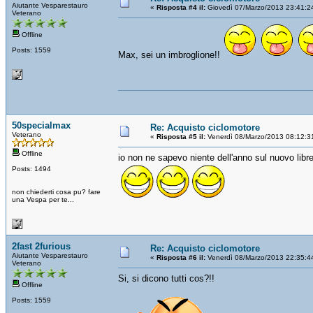
Aiutante Vesparestauro
«
Risposta #4 il:
Giovedì 07/Marzo/2013 23:41:2
Veterano
Offline
Posts: 1559
Max, sei un imbroglione!!
50specialmax
Re: Acquisto ciclomotore
Veterano
«
Risposta #5 il:
Venerdì 08/Marzo/2013 08:12:3
Offline
io non ne sapevo niente dell'anno sul nuovo librett
Posts: 1494
non chiederti cosa pu? fare
una Vespa per te...
2fast 2furious
Re: Acquisto ciclomotore
Aiutante Vesparestauro
«
Risposta #6 il:
Venerdì 08/Marzo/2013 22:35:4
Veterano
Si, si dicono tutti cos?!!
Offline
Posts: 1559