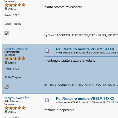
Veterano
piatto statore revisionato.
Offline
Posts: 5726
Sicilia-Trapani
by Tony BACCHETTA: FIAT 500 '73_FIAT X1/9 '73_ISO GT
tonysubwoofer
Re: Restauro motore VBB1M 94XXX
Administrator
«
Risposta #76 il:
Lunedì 31/Gennaio/2011 09:34
Veterano
montaggio piatto statore e volano.
Offline
Posts: 5726
Sicilia-Trapani
by Tony BACCHETTA: FIAT 500 '73_FIAT X1/9 '73_ISO GT
tonysubwoofer
Re: Restauro motore VBB1M 94XXX
Administrator
«
Risposta #77 il:
Lunedì 31/Gennaio/2011 09:36
Veterano
frizione e coperchio.
Offline