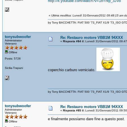
http://it.youtube.com/watch?v=18Yntp_3JVo
«
Ultima modifica: Lunedì 31/Gennaio/2011 09:48:15 am d
by Tony BACCHETTA: FIAT 500 '73_FIAT X1/9 '73_ISO GT
tonysubwoofer
Re: Restauro motore VBB1M 94XXX
Administrator
«
Risposta #84 il:
Lunedì 31/Gennaio/2011 09:47
Veterano
Offline
Posts: 5726
Sicilia-Trapani
coperchio carburo verniciato.
by Tony BACCHETTA: FIAT 500 '73_FIAT X1/9 '73_ISO GT
tonysubwoofer
Re: Restauro motore VBB1M 94XXX
Administrator
«
Risposta #85 il:
Lunedì 31/Gennaio/2011 09:50
Veterano
e finalmente possiamo dare fine a questo post.
Offline