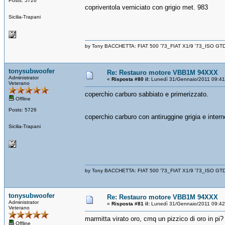
Posts: 5726
copriventola verniciato con grigio met. 983
Sicilia-Trapani
by Tony BACCHETTA: FIAT 500 '73_FIAT X1/9 '73_ISO GT
tonysubwoofer
Re: Restauro motore VBB1M 94XXX
Administrator
«
Risposta #80 il:
Lunedì 31/Gennaio/2011 09:41
Veterano
coperchio carburo sabbiato e primerizzato.
Offline
Posts: 5726
coperchio carburo con antiruggine grigia e inter
Sicilia-Trapani
by Tony BACCHETTA: FIAT 500 '73_FIAT X1/9 '73_ISO GT
tonysubwoofer
Re: Restauro motore VBB1M 94XXX
Administrator
«
Risposta #81 il:
Lunedì 31/Gennaio/2011 09:42
Veterano
marmitta virato oro, cmq un pizzico di oro in pi?
Offline