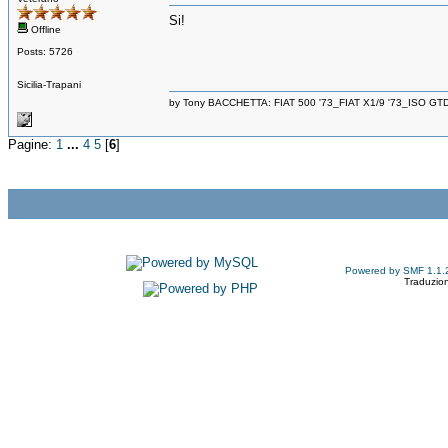
Si!
Offline
Posts: 5726
Sicilia-Trapani
by Tony BACCHETTA: FIAT 500 '73_FIAT X1/9 '73_ISO GT
Pagine:
1
...
4
5
[
6
]
Powered by SMF 1.1.
Traduzion