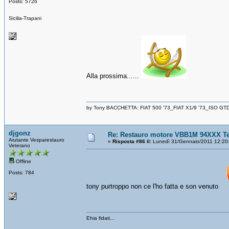
Posts: 5726
Sicilia-Trapani
Alla prossima......
by Tony BACCHETTA: FIAT 500 '73_FIAT X1/9 '73_ISO GT
djgonz
Re: Restauro motore VBB1M 94XXX Te
Aiutante Vesparestauro
«
Risposta #86 il:
Lunedì 31/Gennaio/2011 12:20
Veterano
Offline
Posts: 784
tony purtroppo non ce l'ho fatta e son venuto
Ehia fidati...