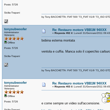
Posts: 5726
Sicilia-Trapani
by Tony BACCHETTA: FIAT 500 '73_FIAT X1/9 '73_ISO GT
tonysubwoofer
Re: Restauro motore VBB1M 94XXX
Administrator
«
Risposta #82 il:
Lunedì 31/Gennaio/2011 09:43
Veterano
bobina esterna montata
Offline
Posts: 5726
ventola e cuffia. Manca solo il coperchio carbur
Sicilia-Trapani
by Tony BACCHETTA: FIAT 500 '73_FIAT X1/9 '73_ISO GT
tonysubwoofer
Re: Restauro motore VBB1M 94XXX
Administrator
«
Risposta #83 il:
Lunedì 31/Gennaio/2011 09:45
Veterano
Offline
Posts: 5726
e come sempre un video sull'accensione.
Sicilia-Trapani