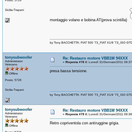
Posts: 5726
Sicilia-Trapani
montaggio volano e bobina AT(prova scintilla)
by Tony BACCHETTA: FIAT 500 '73_FIAT X1/9 '73_ISO GT
tonysubwoofer
Re: Restauro motore VBB1M 94XXX
Administrator
«
Risposta #78 il:
Lunedì 31/Gennaio/2011 09:37
Veterano
presa bassa tensione.
Offline
Posts: 5726
Sicilia-Trapani
by Tony BACCHETTA: FIAT 500 '73_FIAT X1/9 '73_ISO GT
tonysubwoofer
Re: Restauro motore VBB1M 94XXX
Administrator
«
Risposta #79 il:
Lunedì 31/Gennaio/2011 09:38
Veterano
Retro copriventola con antiruggine grigia.
Offline