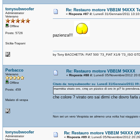
tonysubwoofer
Re: Restauro motore VBB1M 94XXX Te
Administrator
«
Risposta #87 il:
Lunedì 31/Gennaio/2011 13:10
Veterano
Offline
Posts: 5726
pazienza!!!
Sicilia-Trapani
by Tony BACCHETTA: FIAT 500 '73_FIAT X1/9 '73_ISO GT
Perbacco
Re: Restauro motore VBB1M 94XXX
Veterano
«
Risposta #88 il:
Lunedì 05/Novembre/2012 20:0
Offline
Citato da: tonysubwoofer su Lunedì 31/Gennaio/2011 09
marmitta virato oro, cmq un pizzico di oro in pi? lo prendeva
Posts: 459
che colore ? virato oro sai dirmi che dovro farla 
Malato di vespa
Non sei un vero Vespista se almeno una volta hai viaggiato co
tonysubwoofer
Re: Restauro motore VBB1M 94XXX (Wya
Administrator
«
Risposta #89 il:
Lunedì 05/Novembre/2012 20:26
Veterano