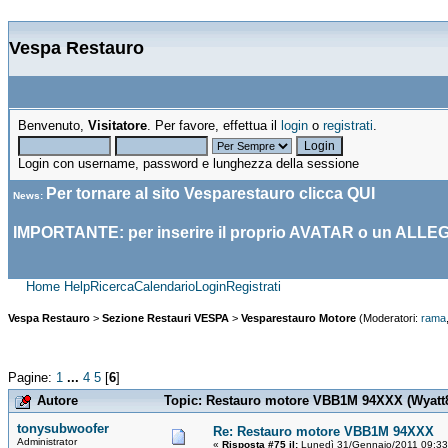
Vespa Restauro
Benvenuto,
Visitatore
. Per favore, effettua il
login
o
registrati
.
Login con username, password e lunghezza della sessione
Per tornare al sito Vesparestauro clicca
QUI
News
:
IMPORTANTE: per inserire il proprio AVATAR o un ALLE
Home
Help
Ricerca
Calendario
Login
Registrati
Vespa Restauro
>
Sezione Restauri VESPA
>
Vesparestauro Motore
(Moderatori:
rama
Pagine:
1
...
4
5
[
6
]
Autore
Topic: Restauro motore VBB1M 94XXX (Wyatt87
tonysubwoofer
Re: Restauro motore VBB1M 94XXX
Administrator
«
Risposta #75 il:
Lunedì 31/Gennaio/2011 09:33