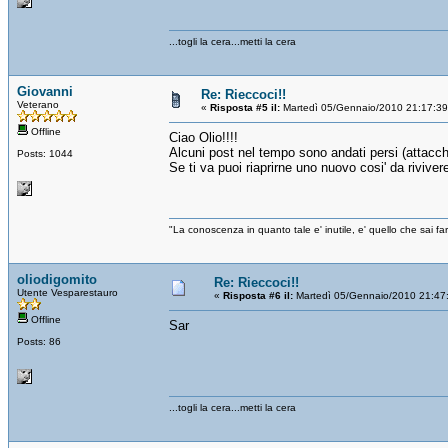
...togli la cera...metti la cera
Giovanni
Re: Rieccoci!!
Veterano
«
Risposta #5 il:
Martedì 05/Gennaio/2010 21:17:39
Offline
Ciao Olio!!!!
Alcuni post nel tempo sono andati persi (attacchi 
Posts: 1044
Se ti va puoi riaprirne uno nuovo cosi' da rivivere 
"La conoscenza in quanto tale e' inutile, e' quello che sai 
oliodigomito
Re: Rieccoci!!
Utente Vesparestauro
«
Risposta #6 il:
Martedì 05/Gennaio/2010 21:47
Offline
Sar
Posts: 86
...togli la cera...metti la cera