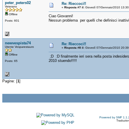
peter_peters02
Re: Rieccoci!!
Veterano
«
Risposta #7 il:
Giovedì 07/Gennaio/2010 13:30
Offline
Ciao Giovanni!
Nessun problema per quelli che definisci inattivi
Posts: 601
newvespista74
Re: Rieccoci!!
Utente Vesparestauro
«
Risposta #8 il:
Giovedì 07/Gennaio/2010 20:39
Offline
;D :D finalmente ieri sera nella posta indesiderat
2010 stuendo!!!!!
Posts: 65
Pagine: [
1
]
Powered by SMF 1.1.
Traduzion