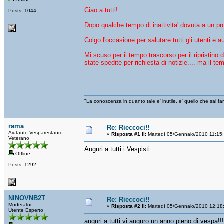
Ciao a tutti!
Posts: 1044
Dopo qualche tempo di inattivita' dovuta a un pro
Colgo l'occasione per salutare tutti gli utenti e 
Mi scuso per il tempo trascorso per il ripristino
state spedite per richiesta di notizie.... ma il te
"La conoscenza in quanto tale e' inutile, e' quello che sai 
rama
Re: Rieccoci!!
Aiutante Vesparestauro
«
Risposta #1 il:
Martedì 05/Gennaio/2010 11:15
Veterano
Auguri a tutti i Vespisti.
Offline
Posts: 1292
NINOVNB2T
Re: Rieccoci!!
Moderator
«
Risposta #2 il:
Martedì 05/Gennaio/2010 12:18
Utente Esperto
auguri a tutti vi auguro un anno pieno di vespa!!!