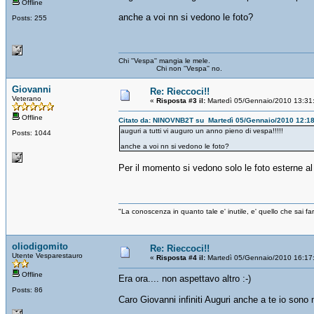
Offline
anche a voi nn si vedono le foto?
Posts: 255
Chi ''Vespa'' mangia le mele.
Chi non ''Vespa'' no.
Giovanni
Re: Rieccoci!!
Veterano
«
Risposta #3 il:
Martedì 05/Gennaio/2010 13:31
Offline
Citato da: NINOVNB2T su Martedì 05/Gennaio/2010 12:1
auguri a tutti vi auguro un anno pieno di vespa!!!!!
Posts: 1044
anche a voi nn si vedono le foto?
Per il momento si vedono solo le foto esterne al 
"La conoscenza in quanto tale e' inutile, e' quello che sai 
oliodigomito
Re: Rieccoci!!
Utente Vesparestauro
«
Risposta #4 il:
Martedì 05/Gennaio/2010 16:17
Offline
Era ora.... non aspettavo altro :-)
Posts: 86
Caro Giovanni infiniti Auguri anche a te io sono