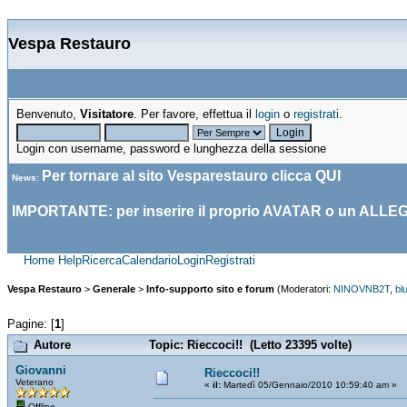
Vespa Restauro
Benvenuto,
Visitatore
. Per favore, effettua il
login
o
registrati
.
Login con username, password e lunghezza della sessione
Per tornare al sito Vesparestauro clicca
QUI
News
:
IMPORTANTE: per inserire il proprio AVATAR o un ALLE
Home
Help
Ricerca
Calendario
Login
Registrati
Vespa Restauro
>
Generale
>
Info-supporto sito e forum
(Moderatori:
NINOVNB2T
,
bl
Pagine: [
1
]
Autore
Topic: Rieccoci!! (Letto 23395 volte)
Giovanni
Rieccoci!!
Veterano
«
il:
Martedì 05/Gennaio/2010 10:59:40 am »
Offline