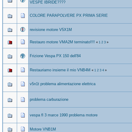
VESPE IBRIDE????
COLORE PARAPOLVERE PX PRIMA SERIE
revisione motore V5X1M
Restauro motore VMA2M terminato!!!!
«
1
2
3
»
Frizione Vespa PX 150 dell'84
Restauriamo insieme il mio VNB4M
«
1
2
3
4
»
v5n1t problema alimentazione elettrica
problema carburazione
vespa fl 3 marce 1990 problema motore
Motore VNB1M