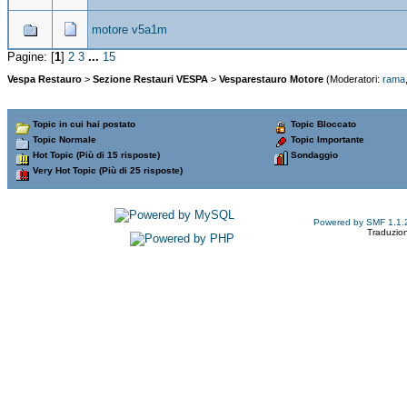
motore v5a1m
Pagine: [
1
]
2
3
...
15
Vespa Restauro
>
Sezione Restauri VESPA
>
Vesparestauro Motore
(Moderatori:
rama
Topic in cui hai postato
Topic Bloccato
Topic Normale
Topic Importante
Hot Topic (Più di 15 risposte)
Sondaggio
Very Hot Topic (Più di 25 risposte)
Powered by SMF 1.1.
Traduzion