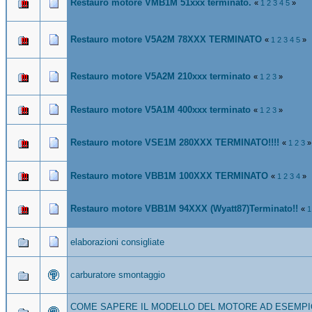
Restauro motore VMB1M 51xxx terminato.
«
1
2
3
4
5
»
Restauro motore V5A2M 78XXX TERMINATO
«
1
2
3
4
5
»
Restauro motore V5A2M 210xxx terminato
«
1
2
3
»
Restauro motore V5A1M 400xxx terminato
«
1
2
3
»
Restauro motore VSE1M 280XXX TERMINATO!!!!
«
1
2
3
»
Restauro motore VBB1M 100XXX TERMINATO
«
1
2
3
4
»
Restauro motore VBB1M 94XXX (Wyatt87)Terminato!!
«
1
elaborazioni consigliate
carburatore smontaggio
COME SAPERE IL MODELLO DEL MOTORE AD ESEMPI