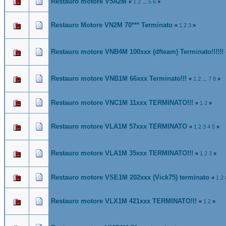
Restauro motore V5A2M
«
1
2
...
5
6
»
Restauro Motore VN2M 70*** Terminato
«
1
2
3
»
Restauro motore VNB4M 100xxx (dfteam) Terminato!!!!!!
Restauro motore VNB1M 66xxx Terminato!!!
«
1
2
...
7
8
»
Restauro motore VNC1M 11xxx TERMINATO!!!
«
1
2
»
Restauro motore VLA1M 57xxx TERMINATO
«
1
2
3
4
5
»
Restauro motore VLA1M 35xxx TERMINATO!!!
«
1
2
3
»
Restauro motore VSE1M 202xxx (Vick75) terminato
«
1
2
Restauro motore VLX1M 421xxx TERMINATO!!!
«
1
2
»