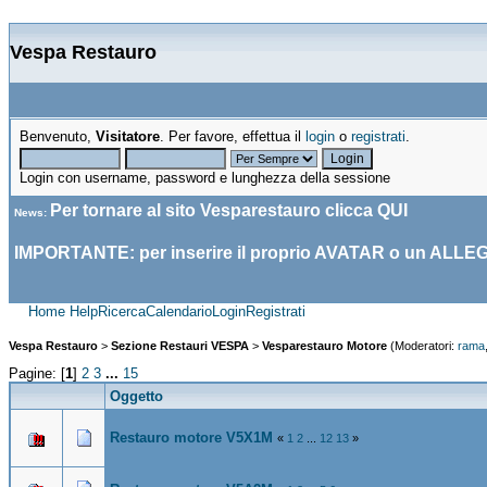
Vespa Restauro
Benvenuto,
Visitatore
. Per favore, effettua il
login
o
registrati
.
Login con username, password e lunghezza della sessione
Per tornare al sito Vesparestauro clicca
QUI
News
:
IMPORTANTE: per inserire il proprio AVATAR o un ALLE
Home
Help
Ricerca
Calendario
Login
Registrati
Vespa Restauro
>
Sezione Restauri VESPA
>
Vesparestauro Motore
(Moderatori:
rama
Pagine: [
1
]
2
3
...
15
Oggetto
Restauro motore V5X1M
«
1
2
...
12
13
»