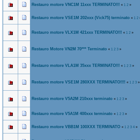
Restauro motore VNC1M 11xxx TERMINATO!!!
«
1
2
»
Restauro motore VSE1M 202xxx (Vick75) terminato
«
1
2
Restauro motore VLX1M 421xxx TERMINATO!!!
«
1
2
»
Restauro Motore VN2M 70*** Terminato
«
1
2
3
»
Restauro motore VLA1M 35xxx TERMINATO!!!
«
1
2
3
»
Restauro motore VSE1M 280XXX TERMINATO!!!!
«
1
2
3
»
Restauro motore V5A2M 210xxx terminato
«
1
2
3
»
Restauro motore V5A1M 400xxx terminato
«
1
2
3
»
Restauro motore VBB1M 100XXX TERMINATO
«
1
2
3
4
»