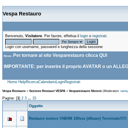
Vespa Restauro
Benvenuto,
Visitatore
. Per favore, effettua il
login
o
registrati
.
Login con username, password e lunghezza della sessione
Per tornare al sito Vesparestauro clicca
QUI
News
:
IMPORTANTE: per inserire il proprio AVATAR o un ALLE
Home
Help
Ricerca
Calendario
Login
Registrati
Vespa Restauro
>
Sezione Restauri VESPA
>
Vesparestauro Motore
(Moderatori:
rama
Pagine: [
1
]
2
3
...
15
Oggetto
Restauro motore VNB4M 100xxx (dfteam) Terminato!!!!!!