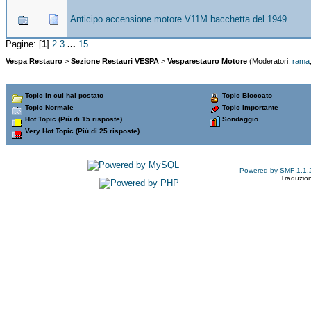
Anticipo accensione motore V11M bacchetta del 1949
Pagine: [
1
]
2
3
...
15
Vespa Restauro
>
Sezione Restauri VESPA
>
Vesparestauro Motore
(Moderatori:
rama
Topic in cui hai postato
Topic Bloccato
Topic Normale
Topic Importante
Hot Topic (Più di 15 risposte)
Sondaggio
Very Hot Topic (Più di 25 risposte)
Powered by SMF 1.1.
Traduzion