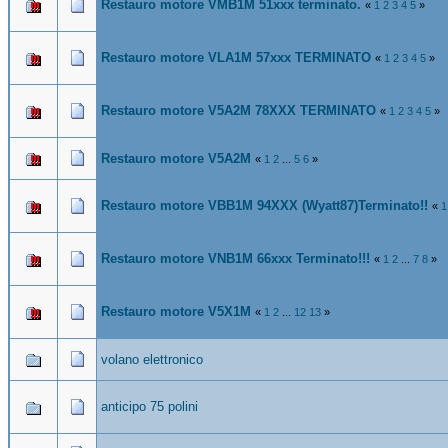
Restauro motore VMB1M 51xxx terminato.
«
1
2
3
4
5
»
Restauro motore VLA1M 57xxx TERMINATO
«
1
2
3
4
5
»
Restauro motore V5A2M 78XXX TERMINATO
«
1
2
3
4
5
»
Restauro motore V5A2M
«
1
2
...
5
6
»
Restauro motore VBB1M 94XXX (Wyatt87)Terminato!!
«
1
Restauro motore VNB1M 66xxx Terminato!!!
«
1
2
...
7
8
»
Restauro motore V5X1M
«
1
2
...
12
13
»
volano elettronico
anticipo 75 polini