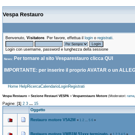
Vespa Restauro
Benvenuto,
Visitatore
. Per favore, effettua il
login
o
registrati
.
Login con username, password e lunghezza della sessione
Per tornare al sito Vesparestauro clicca
QUI
News
:
IMPORTANTE: per inserire il proprio AVATAR o un ALLE
Home
Help
Ricerca
Calendario
Login
Registrati
Vespa Restauro
>
Sezione Restauri VESPA
>
Vesparestauro Motore
(Moderatori:
rama
Pagine: [
1
]
2
3
...
15
Oggetto
Restauro motore V5A2M
«
1
2
...
5
6
»
Restauro motore VMB1M 51xxx terminato.
«
1
2
3
4
5
»