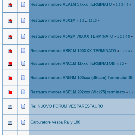
Restauro motore VLA1M 57xxx TERMINATO
«
1
2
3
4
5
»
Restauro motore V5X1M
«
1
2
...
12
13
»
Restauro motore V5A2M 78XXX TERMINATO
«
1
2
3
4
5
»
Restauro motore VBB1M 100XXX TERMINATO
«
1
2
3
4
»
Restauro motore VNC1M 11xxx TERMINATO!!!
«
1
2
»
Restauro motore VNB4M 100xxx (dfteam) Terminato!!!!!!
Restauro motore VSE1M 202xxx (Vick75) terminato
«
1
2
Re: NUOVO FORUM VESPARESTAURO
Carburatore Vespa Rally 180