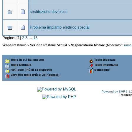
sostituzione devioluci
Problema impianto elettrico special
Pagine: [
1
]
2
3
...
15
Vespa Restauro
>
Sezione Restauri VESPA
>
Vesparestauro Motore
(Moderatori:
rama
Topic in cui hai postato
Topic Bloccato
Topic Normale
Topic Importante
Hot Topic (Più di 15 risposte)
Sondaggio
Very Hot Topic (Più di 25 risposte)
Powered by SMF 1.1.
Traduzion