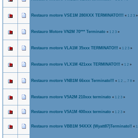
Restauro motore VSE1M 280XXX TERMINATO!!!!
«
1
2
3
»
Restauro Motore VN2M 70*** Terminato
«
1
2
3
»
Restauro motore VLA1M 35xxx TERMINATO!!!
«
1
2
3
»
Restauro motore VLX1M 421xxx TERMINATO!!!
«
1
2
»
Restauro motore VNB1M 66xxx Terminato!!!
«
1
2
...
7
8
»
Restauro motore V5A2M 210xxx terminato
«
1
2
3
»
Restauro motore V5A1M 400xxx terminato
«
1
2
3
»
Restauro motore VBB1M 94XXX (Wyatt87)Terminato!!
«
1