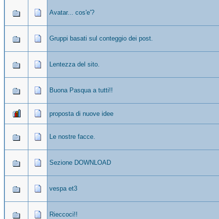
Avatar... cos'e'?
Gruppi basati sul conteggio dei post.
Lentezza del sito.
Buona Pasqua a tutti!!
proposta di nuove idee
Le nostre facce.
Sezione DOWNLOAD
vespa et3
Rieccoci!!