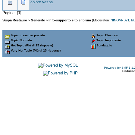
colore vespa
Pagine: [
1
]
Vespa Restauro
>
Generale
>
Info-supporto sito e forum
(Moderatori:
NINOVNB2T
,
bl
Topic in cui hai postato
Topic Bloccato
Topic Normale
Topic Importante
Hot Topic (Più di 15 risposte)
Sondaggio
Very Hot Topic (Più di 25 risposte)
Powered by SMF 1.1.
Traduzion