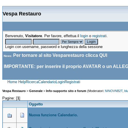
Vespa Restauro
Benvenuto,
Visitatore
. Per favore, effettua il
login
o
registrati
.
Login con username, password e lunghezza della sessione
Per tornare al sito Vesparestauro clicca
QUI
News
:
IMPORTANTE: per inserire il proprio AVATAR o un ALLE
Home
Help
Ricerca
Calendario
Login
Registrati
Vespa Restauro
>
Generale
>
Info-supporto sito e forum
(Moderatori:
NINOVNB2T
,
bl
Pagine: [
1
]
Oggetto
Nuova funzione Calendario.