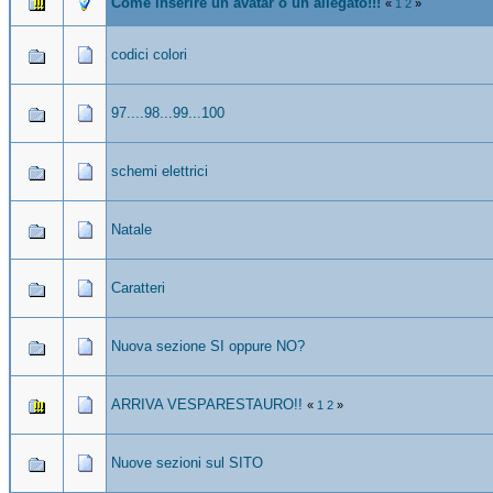
Come inserire un avatar o un allegato!!!
«
1
2
»
codici colori
97....98...99...100
schemi elettrici
Natale
Caratteri
Nuova sezione SI oppure NO?
ARRIVA VESPARESTAURO!!
«
1
2
»
Nuove sezioni sul SITO