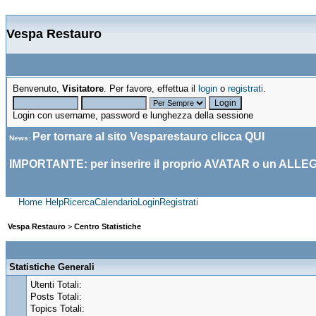
Vespa Restauro
Benvenuto,
Visitatore
. Per favore, effettua il
login
o
registrati
.
Login con username, password e lunghezza della sessione
Per tornare al sito Vesparestauro clicca
QUI
News
:
IMPORTANTE: per inserire il proprio AVATAR o un ALLE
Home
Help
Ricerca
Calendario
Login
Registrati
Vespa Restauro
>
Centro Statistiche
Statistiche Generali
Utenti Totali:
Posts Totali:
Topics Totali: