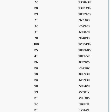
77
1394630
28
1303396
29
1093973
71
975343
37
757973
31
690878
70
964893
108
1235496
25
1083685
41
1011778
26
895925
24
767142
18
806530
24
619930
50
589420
19
223817
21
206305
17
140011
21
122621