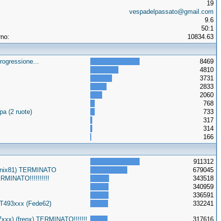
19
vespadelpassato@gmail.com
9.6
50:1
rno:
10834.63
rogressione...
8469
4810
3731
2833
2060
768
a (2 ruote)
733
317
314
166
911312
Onix81) TERMINATO
679045
MINATO!!!!!!!!!!
343518
340959
336591
3T493xxx (Fede62)
332241
xxx) (frenx) TERMINATO!!!!!!!
317616