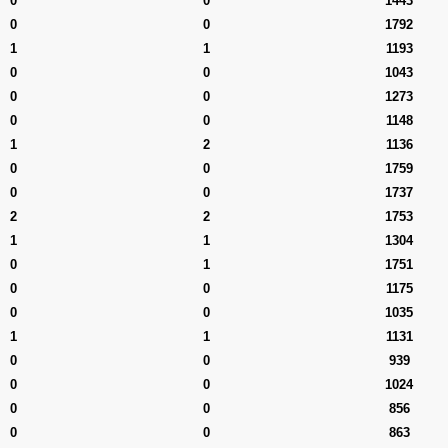
0
0
1443
0
0
1792
1
1
1193
0
0
1043
0
0
1273
0
0
1148
1
2
1136
0
0
1759
0
0
1737
2
2
1753
1
1
1304
0
1
1751
0
0
1175
0
0
1035
1
1
1131
0
0
939
0
0
1024
0
0
856
0
0
863