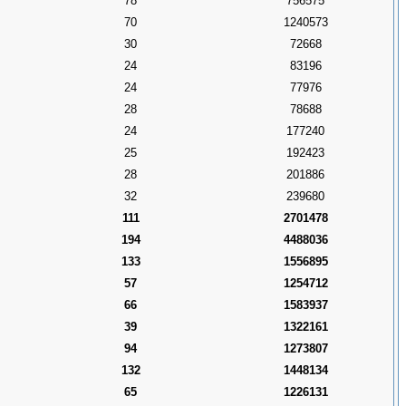
78
756575
70
1240573
30
72668
24
83196
24
77976
28
78688
24
177240
25
192423
28
201886
32
239680
111
2701478
194
4488036
133
1556895
57
1254712
66
1583937
39
1322161
94
1273807
132
1448134
65
1226131