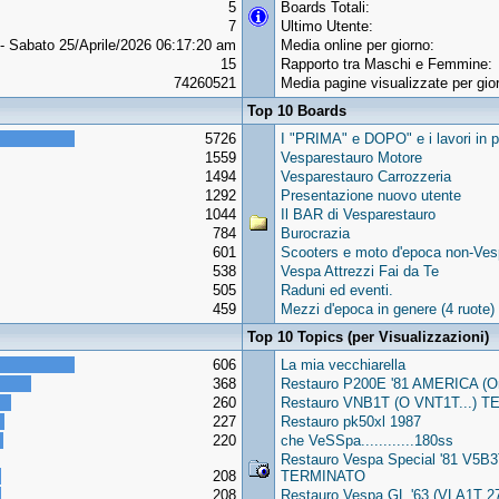
5
Boards Totali:
7
Ultimo Utente:
- Sabato 25/Aprile/2026 06:17:20 am
Media online per giorno:
15
Rapporto tra Maschi e Femmine:
74260521
Media pagine visualizzate per gio
Top 10 Boards
5726
I "PRIMA" e DOPO" e i lavori in p
1559
Vesparestauro Motore
1494
Vesparestauro Carrozzeria
1292
Presentazione nuovo utente
1044
Il BAR di Vesparestauro
784
Burocrazia
601
Scooters e moto d'epoca non-Vesp
538
Vespa Attrezzi Fai da Te
505
Raduni ed eventi.
459
Mezzi d'epoca in genere (4 ruote)
Top 10 Topics (per Visualizzazioni)
606
La mia vecchiarella
368
Restauro P200E '81 AMERICA (
260
Restauro VNB1T (O VNT1T...) TER
227
Restauro pk50xl 1987
220
che VeSSpa............180ss
Restauro Vespa Special '81 V5B
208
TERMINATO
208
Restauro Vespa GL '63 (VLA1T 27