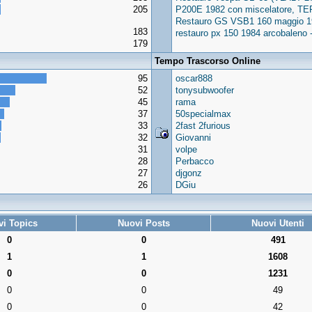
205
P200E 1982 con miscelatore, TE
Restauro GS VSB1 160 maggio 1
183
restauro px 150 1984 arcobalen
179
Tempo Trascorso Online
95
oscar888
52
tonysubwoofer
45
rama
37
50specialmax
33
2fast 2furious
32
Giovanni
31
volpe
28
Perbacco
27
djgonz
26
DGiu
i Topics
Nuovi Posts
Nuovi Utenti
0
0
491
1
1
1608
0
0
1231
0
0
49
0
0
42