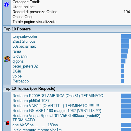
Categorie Totali:
Utenti online:
Record di presenze Online:
194 
Online Oggi:
Totale pagine visualizzate:
Top 10 Posters
tonysubwoofer
2fast 2furious
50specialmax
rama
Giovanni
djgonz
peter_peters02
DGiu
volpe
Perbacco
Top 10 Topics (per Risposte)
Restauro P200E '81 AMERICA (Onix81) TERMINATO
Restauro pk50xl 1987
Restauro VNB1T (O VNT1T...) TERMINATO!!!!!!!!!!
Restauro GS VSB1 160 maggio 1962 (VSB1T13.***)
Restauro Vespa Special '81 V5B3T493xxx (Fede62)
TERMINATO
che VeSSpa............180ss
inizio restauro motore vbc1m..