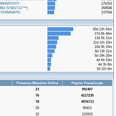
RMINATO!!!!!
276253
962 (VSB1T13.***)
268596
o -TERMINATO-
237556
30d 12h 44m
27d 8h 46m
13d 5h 21m
11d 11h 33m
10d 9h 10m
8d 13h 11m
5d 19h 20m
4d 6h 53m
4d 3h 8m
3d 11h 8m
Presenze Massime Online
Pagine Visualizzate
23
991407
76
4217230
78
4976713
29
95421
32
102810