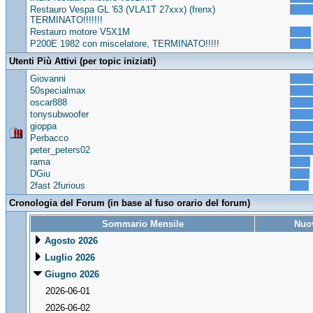
Restauro Vespa GL '63 (VLA1T 27xxx) (frenx)
TERMINATO!!!!!!!
Restauro motore V5X1M
P200E 1982 con miscelatore, TERMINATO!!!!!
Utenti Più Attivi (per topic iniziati)
Giovanni
50specialmax
oscar888
tonysubwoofer
gioppa
Perbacco
peter_peters02
rama
DGiu
2fast 2furious
Cronologia del Forum (in base al fuso orario del forum)
Sommario Mensile
Nuov
Agosto 2026
Luglio 2026
Giugno 2026
2026-06-01
2026-06-02