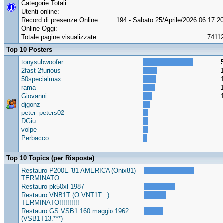
Categorie Totali:
Utenti online:
Record di presenze Online:
194 - Sabato 25/Aprile/2026 06:17:2
Online Oggi:
Totale pagine visualizzate:
7411
Top 10 Posters
tonysubwoofer
2fast 2furious
50specialmax
rama
Giovanni
djgonz
peter_peters02
DGiu
volpe
Perbacco
Top 10 Topics (per Risposte)
Restauro P200E '81 AMERICA (Onix81)
TERMINATO
Restauro pk50xl 1987
Restauro VNB1T (O VNT1T...)
TERMINATO!!!!!!!!!!
Restauro GS VSB1 160 maggio 1962
(VSB1T13.***)