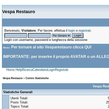
Vespa Restauro
Benvenuto,
Visitatore
. Per favore, effettua il
login
o
registrati
.
Login con username, password e lunghezza della sessione
Per tornare al sito Vesparestauro clicca
QUI
News
:
IMPORTANTE: per inserire il proprio AVATAR o un ALLE
Home
Help
Ricerca
Calendario
Login
Registrati
Vespa Restauro
>
Centro Statistiche
Vespa Rest
Statistiche Generali
Utenti Totali:
Posts Totali:
2
Topics Totali: