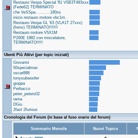
Restauro Vespa Special '81 V5B3T493xxx
(Fede62) TERMINATO
che VeSSpa............180ss
inizio restauro motore vbc1m..
Restauro Vespa GL '63 (VLA1T 27xxx)
(frenx) TERMINATO!!!!!!!
Restauro motore V5X1M
P200E 1982 con miscelatore,
TERMINATO!!!!!
Utenti Più Attivi (per topic iniziati)
Giovanni
50specialmax
oscar888
tonysubwoofer
gioppa
Perbacco
peter_peters02
rama
DGiu
2fast 2furious
Cronologia del Forum (in base al fuso orario del forum)
Sommario Mensile
Nuovi Topics