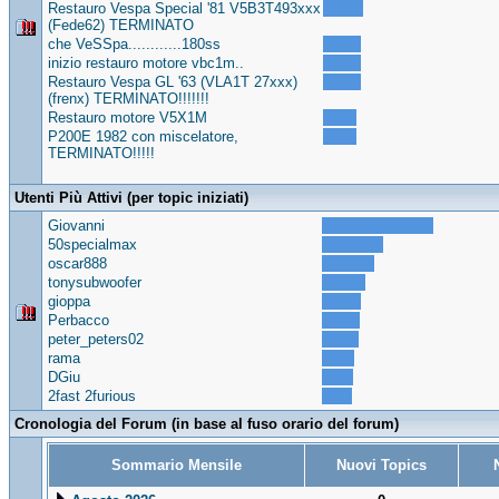
Restauro Vespa Special '81 V5B3T493xxx
(Fede62) TERMINATO
che VeSSpa............180ss
inizio restauro motore vbc1m..
Restauro Vespa GL '63 (VLA1T 27xxx)
(frenx) TERMINATO!!!!!!!
Restauro motore V5X1M
P200E 1982 con miscelatore,
TERMINATO!!!!!
Utenti Più Attivi (per topic iniziati)
Giovanni
50specialmax
oscar888
tonysubwoofer
gioppa
Perbacco
peter_peters02
rama
DGiu
2fast 2furious
Cronologia del Forum (in base al fuso orario del forum)
Sommario Mensile
Nuovi Topics