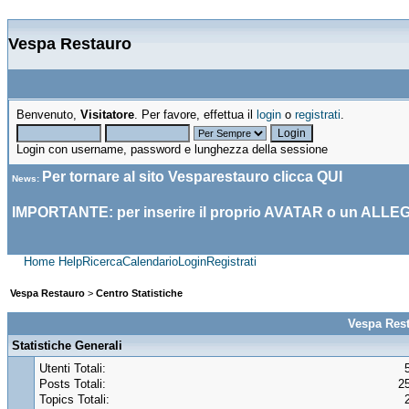
Vespa Restauro
Benvenuto,
Visitatore
. Per favore, effettua il
login
o
registrati
.
Login con username, password e lunghezza della sessione
Per tornare al sito Vesparestauro clicca
QUI
News
:
IMPORTANTE: per inserire il proprio AVATAR o un ALLE
Home
Help
Ricerca
Calendario
Login
Registrati
Vespa Restauro
>
Centro Statistiche
Vespa Rest
Statistiche Generali
Utenti Totali:
Posts Totali:
2
Topics Totali: