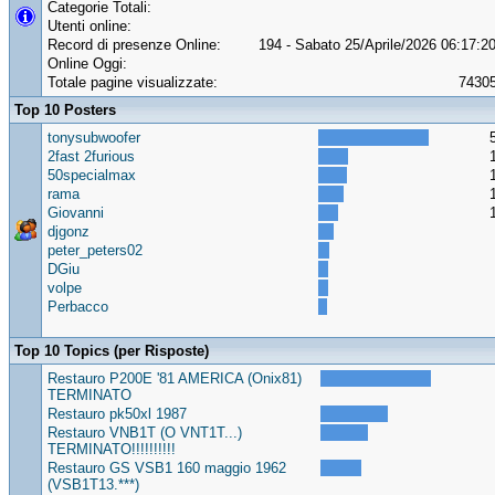
Categorie Totali:
Utenti online:
Record di presenze Online:
194 - Sabato 25/Aprile/2026 06:17:2
Online Oggi:
Totale pagine visualizzate:
7430
Top 10 Posters
tonysubwoofer
2fast 2furious
50specialmax
rama
Giovanni
djgonz
peter_peters02
DGiu
volpe
Perbacco
Top 10 Topics (per Risposte)
Restauro P200E '81 AMERICA (Onix81)
TERMINATO
Restauro pk50xl 1987
Restauro VNB1T (O VNT1T...)
TERMINATO!!!!!!!!!!
Restauro GS VSB1 160 maggio 1962
(VSB1T13.***)