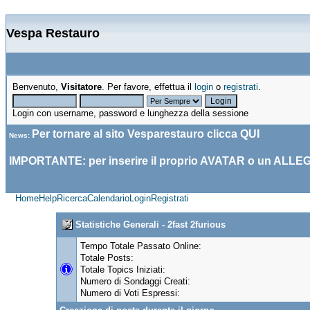
Vespa Restauro
Benvenuto,
Visitatore
. Per favore, effettua il
login
o
registrati
.
Login con username, password e lunghezza della sessione
Per tornare al sito Vesparestauro clicca
QUI
News
:
IMPORTANTE: per inserire il proprio AVATAR o un ALLE
Home
Help
Ricerca
Calendario
Login
Registrati
Statistiche Generali - 2fast 2furious
Tempo Totale Passato Online:
Totale Posts:
Totale Topics Iniziati:
Numero di Sondaggi Creati:
Numero di Voti Espressi: