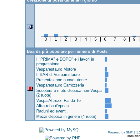
Creazione di posts durante il giorno
0
1
2
3
4
5
6
7
8
9
Boards più popolare per numero di Posts
I "PRIMA" e DOPO" e i lavori in
progressione...
Vesparestauro Motore
Il BAR di Vesparestauro
Presentazione nuovo utente
Vesparestauro Carrozzeria
Scooters e moto d'epoca non-Vespa
(2 ruote)
Vespa Attrezzi Fai da Te
Altra roba d'epoca
Raduni ed eventi.
Mezzi d'epoca in genere (4 ruote)
Powered by SMF 1.1.
Traduzion