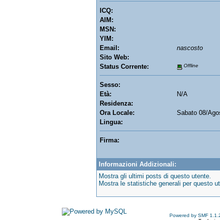
ICQ:
AIM:
MSN:
YIM:
Email:
nascosto
Sito Web:
Status Corrente:
Offline
Sesso:
Età:
N/A
Residenza:
Ora Locale:
Sabato 08/Ago
Lingua:
Firma:
Informazioni Addizionali:
Mostra gli ultimi posts di questo utente.
Mostra le statistiche generali per questo u
Powered by SMF 1.1.