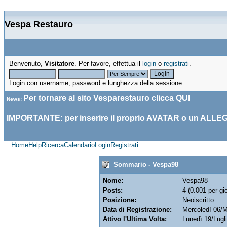
Vespa Restauro
Benvenuto,
Visitatore
. Per favore, effettua il
login
o
registrati
.
Login con username, password e lunghezza della sessione
Per tornare al sito Vesparestauro clicca
QUI
News
:
IMPORTANTE: per inserire il proprio AVATAR o un ALLE
Home
Help
Ricerca
Calendario
Login
Registrati
Sommario - Vespa98
Nome:
Vespa98
Posts:
4 (0.001 per gi
Posizione:
Neoiscritto
Data di Registrazione:
Mercoledì 06/
Attivo l'Ultima Volta:
Lunedì 19/Lugl